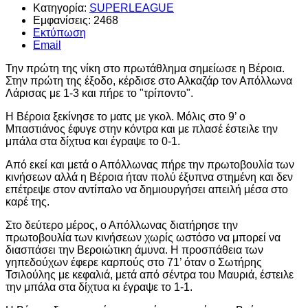
Κατηγορία:
SUPERLEAGUE
Εμφανίσεις: 2468
Εκτύπωση
Email
Την πρώτη της νίκη στο πρωτάθλημα σημείωσε η Βέροια.
Στην πρώτη της έξοδο, κέρδισε στο Αλκαζάρ τον Απόλλωνα
Λάρισας με 1-3 και πήρε το "τρίποντο".
Η Βέροια ξεκίνησε το ματς με γκολ. Μόλις στο 9’ ο
Μπαστιάνος έφυγε στην κόντρα και με πλασέ έστειλε την
μπάλα στα δίχτυα και έγραψε το 0-1.
Από εκεί και μετά ο Απόλλωνας πήρε την πρωτοβουλία των
κινήσεων αλλά η Βέροια ήταν πολύ έξυπνα στημένη και δεν
επέτρεψε στον αντίπαλο να δημιουργήσει απειλή μέσα στο
καρέ της.
Στο δεύτερο μέρος, ο Απόλλωνας διατήρησε την
πρωτοβουλία των κινήσεων χωρίς ωστόσο να μπορεί να
διασπάσει την Βεροιώτικη άμυνα. Η προσπάθεια των
γηπεδούχων έφερε καρπούς στο 71’ όταν ο Σωτήρης
Τσιλούλης με κεφαλιά, μετά από σέντρα του Μαυριά, έστειλε
την μπάλα στα δίχτυα κι έγραψε το 1-1.