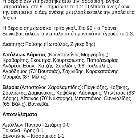
Η Βέροια δεν επηρεάστηκε από την ισοφάριση. Βγήκε
μπροστά και στο 81’ σημείωσε το 1-2. Ο Μπαστιάνος έκανε
την σέντρα και ο Δαμιανάκης με πλασέ έστειλε την μπάλα στα
δίχτυα.
Η Βέροια σημείωσε και τρίτο γκολ. Στο 90'+ ο Ρούνει
Βανκεβάι, έκλεψε την μπάλα από αμυντικό και έγραψε το 1-3.
Διαιτητής: Ρούσης (Κωτούλας, Ζιγκερίδης)
Απόλλων Λάρισας
(Κωνσταντίνος Μαργαρίτης):
Κραβαρίτης, Σκούπρα, Κουρτεσιώτης, Παπαζαχαρίας,
Ανδρέου Ευαγ., Χατζής, Σουλίδης (68′ Τσιλούλης),
Αγρόδημος (73′ Βουτσιάς), Σαχινίδης, Καρακατσάνης,
Μαυριάς (87′ Μίλιτς).
Βέροια
(Απόστολος Χαραλαμπίδης): Γιαγκιόζης, Κοζάκης,
Σουλιώτης, Δαμιανάκης, Καψάλης, Λάσκαρης, Μπλέτσας (83′
Δόρης), Λίταινας (70′ Νύκταρης), Μπαστιάνος, Ουνγιαλίδης
(65′ Βάλις), Βανκεβάι.
Αποτελέσματα
Απόλλων Πόντου - Σπάρτη 0-0
Τρίκαλα - Άρης 0-1
Εργοτέλης – Κισσαμικός 1-1