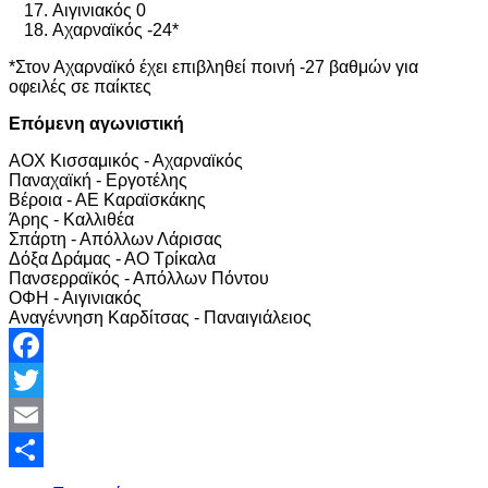
Αιγινιακός 0
Αχαρναϊκός -24*
*Στον Αχαρναϊκό έχει επιβληθεί ποινή -27 βαθμών για
οφειλές σε παίκτες
Επόμενη αγωνιστική
ΑΟΧ Κισσαμικός - Αχαρναϊκός
Παναχαϊκή - Εργοτέλης
Βέροια - ΑΕ Καραϊσκάκης
Άρης - Καλλιθέα
Σπάρτη - Απόλλων Λάρισας
Δόξα Δράμας - ΑΟ Τρίκαλα
Πανσερραϊκός - Απόλλων Πόντου
ΟΦΗ - Αιγινιακός
Αναγέννηση Καρδίτσας - Παναιγιάλειος
Facebook
Twitter
Email
Share