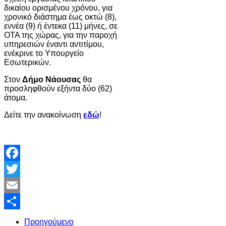
δικαίου ορισμένου χρόνου, για
χρονικό διάστημα έως οκτώ (8),
εννέα (9) ή έντεκα (11) μήνες, σε
ΟΤΑ της χώρας, για την παροχή
υπηρεσιών έναντι αντιτίμου,
ενέκρινε το Υπουργείο
Εσωτερικών.
Στον
Δήμο Νάουσας
θα
προσληφθούν εξήντα δύο (62)
άτομα.
Δείτε την ανακοίνωση
εδώ
!
Facebook
Twitter
Email
Share
Προηγούμενο