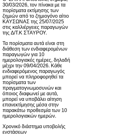
30/03/2026, τον πίνακα µε τα
πορίσµατα εκτίµησης των
ζηµιών από το ζηµιογόνο αίτιο
ΚΑΥΣΩΝΑΣ της 25/07/2025
στις καλλιέργειες παραγωγών
της ∆/Τ.Κ ΣΤΑΥΡΟΥ.
Τα πορίσµατα αυτά είναι στη
διάθεση των ενδιαφεροµένων
παραγωγών για 10
ηµερολογιακές ηµέρες, δηλαδή
µέχρι την 09/04/2026. Κάθε
ενδιαφερόµενος παραγωγός
µπορεί να πληροφορηθεί τα
πορίσµατα των
πραγµατογνωµοσυνών και
όποιος διαφωνεί µε αυτά,
µπορεί να υποβάλει αίτηση
επανεκτίµησης µέσα στην
παρακάτω προθεσµία των 10
ηµερολογιακών ηµερών.
Χρονικό διάστηµα υποβολής
ενστάσεων