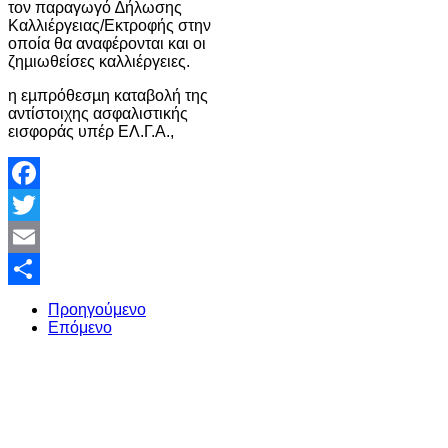
τον παραγωγό ∆ήλωσης
Καλλιέργειας/Εκτροφής στην
οποία θα αναφέρονται και οι
ζηµιωθείσες καλλιέργειες.
η εµπρόθεσµη καταβολή της
αντίστοιχης ασφαλιστικής
εισφοράς υπέρ ΕΛ.Γ.Α.,
Facebook
Twitter
Email
Share
Προηγούμενο
Επόμενο