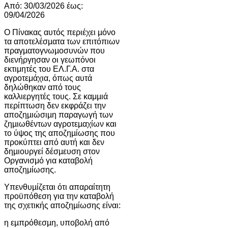
Από: 30/03/2026 έως:
09/04/2026
Ο Πίνακας αυτός περιέχει µόνο
τα αποτελέσµατα των επιτόπιων
πραγµατογνωµοσυνών που
διενήργησαν οι γεωπόνοι
εκτιμητές του ΕΛ.Γ.Α. στα
αγροτεμάχια, όπως αυτά
δηλώθηκαν από τους
καλλιεργητές τους. Σε καμµιά
περίπτωση δεν εκφράζει την
αποζηµιώσιµη παραγωγή των
ζηµιωθέντων αγροτεµαχίων και
το ύψος της αποζηµίωσης που
προκύπτει από αυτή και δεν
δηµιουργεί δέσµευση στον
Οργανισμό για καταβολή
αποζημίωσης.
Υπενθυµίζεται ότι απαραίτητη
προϋπόθεση για την καταβολή
της σχετικής αποζηµίωσης είναι:
η εµπρόθεσµη, υποβολή από