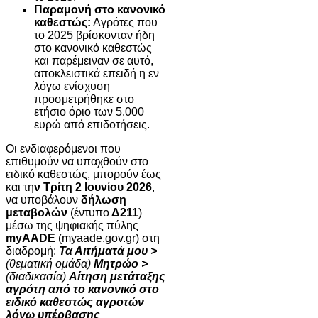
Παραμονή στο κανονικό
καθεστώς:
Αγρότες που
το 2025 βρίσκονταν ήδη
στο κανονικό καθεστώς
και παρέμειναν σε αυτό,
αποκλειστικά επειδή η εν
λόγω ενίσχυση
προσμετρήθηκε στο
ετήσιο όριο των 5.000
ευρώ από επιδοτήσεις.
Οι ενδιαφερόμενοι που
επιθυμούν να υπαχθούν στο
ειδικό καθεστώς, μπορούν έως
και τη
ν Τρίτη 2 Ιουνίου 2026
,
να υποβάλουν
δήλωση
μεταβολών
(έντυπο
Δ211
)
μέσω της ψηφιακής πύλης
myAADE
(myaade.gov.gr) στη
διαδρομή:
Τα Αιτήματά μου >
(θεματική ομάδα)
Μητρώο >
(διαδικασία)
Αίτηση μετάταξης
αγρότη από το κανονικό στο
ειδικό καθεστώς αγροτών
λόγω υπέρβασης