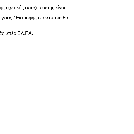
ης σχετικής αποζηµίωσης είναι:
ειας / Εκτροφής στην οποία θα
άς υπέρ ΕΛ.Γ.Α.