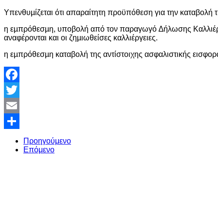
Υπενθυµίζεται ότι απαραίτητη προϋπόθεση για την καταβολή τ
η εµπρόθεσµη, υποβολή από τον παραγωγό ∆ήλωσης Καλλιέργ
αναφέρονται και οι ζηµιωθείσες καλλιέργειες.
η εµπρόθεσµη καταβολή της αντίστοιχης ασφαλιστικής εισφορ
Facebook
Twitter
Email
Share
Προηγούμενο
Επόμενο