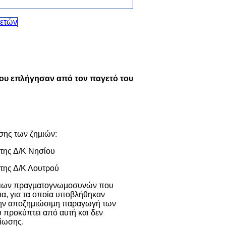
 που επλήγησαν από τον παγετό του
ησης των ζηµιών:
 της Δ/Κ Νησίου
 της Δ/Κ Λουτρού
τόπιων πραγµατογνωµοσυνών που
ια, για τα οποία υποβλήθηκαν
 την αποζηµιώσιµη παραγωγή των
 προκύπτει από αυτή και δεν
ίωσης.