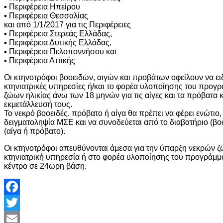
▪ Περιφέρεια Ηπείρου
▪ Περιφέρεια Θεσσαλίας
και από 1/1/2017 για τις Περιφέρειες
▪ Περιφέρεια Στερεάς Ελλάδας,
▪ Περιφέρεια Δυτικής Ελλάδας,
▪ Περιφέρεια Πελοποννήσου και
▪ Περιφέρεια Αττικής
Οι κτηνοτρόφοι βοοειδών, αιγών και προβάτων οφείλουν να ει
κτηνιατρικές υπηρεσίες ή/και το φορέα υλοποίησης του προγρ
ζώων ηλικίας άνω των 18 μηνών για τις αίγες και τα πρόβατα κ
εκμετάλλευσή τους.
Το νεκρό βοοειδές, πρόβατο ή αίγα θα πρέπει να φέρει ενώτιο, 
δειγματοληψία ΜΣΕ και να συνοδεύεται από το διαβατήριο (βο
(αίγα ή πρόβατο).
Οι κτηνοτρόφοι απευθύνονται άμεσα για την ύπαρξη νεκρών ζ
κτηνιατρική υπηρεσία ή στο φορέα υλοποίησης του προγράμμ
κέντρο σε 24ωρη βάση.
Facebook
Twitter