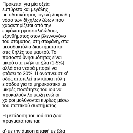
Πρόκειται για μία οξεία
εμπύρετο και μεγάλης
μεταδοτικότητας ιογενή λοιμώδη
νόσο των δίχηλων ζώων που
χαρακτηρίζεται από την
εμφάνιση φυσσαλιδώδους
εξανθήματος στον βλεννογόνο
του στόματος, στη στεφάνη, στα
μεσοδακτύλια διαστήματα και
στις θηλές του μαστού. Το
ποσοστό θνησιμότητας είναι
μικρό στα ενήλικα ζώα (1-5%)
αλλά στα νεαρά μπορεί να
φτάσει το 20%. Η αναπνευστική
οδός αποτελεί την κύρια πύλη
εισόδου για τα μηρυκαστικά με
μικρές ποσότητες του ιού να
προκαλούν λοίμωξη ενώ οι
χοίροι μολύνονται κυρίως μέσω
του πεπτικού συστήματος.
Η μετάδοση του ιού στα ζώα
πραγματοποιείται:
α) με την άμεση επαφή με ζώα