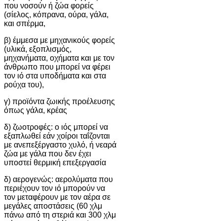
που νοσούν ή ζώα φορείς
(σίελος, κόπρανα, ούρα, γάλα,
και σπέρμα,
β) έμμεσα με μηχανικούς φορείς
(υλικά, εξοπλισμός,
μηχανήματα, οχήματα και με τον
άνθρωπο που μπορεί να φέρει
τον ιό στα υποδήματα και στα
ρούχα του),
γ) προϊόντα ζωικής προέλευσης
όπως γάλα, κρέας
δ) ζωοτροφές: ο ιός μπορεί να
εξαπλωθεί εάν χοίροι ταΐζονται
με ανεπεξέργαστο χυλό, ή νεαρά
ζώα με γάλα που δεν έχει
υποστεί θερμική επεξεργασία
δ) αερογενώς: αερολύματα που
περιέχουν τον ιό μπορούν να
τον μεταφέρουν με τον αέρα σε
μεγάλες αποστάσεις (60 χλμ
πάνω από τη στεριά και 300 χλμ