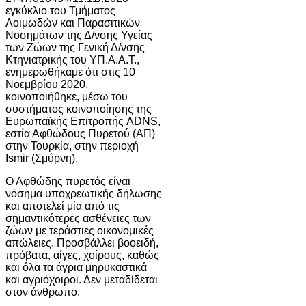
εγκύκλιο του Τμήματος
Λοιμωδών και Παρασιτικών
Νοσημάτων της Δ/νσης Υγείας
των Ζώων της Γενική Δ/νσης
Κτηνιατρικής του ΥΠ.Α.Α.Τ.,
ενημερωθήκαμε ότι στις 10
Νοεμβρίου 2020,
κοινοποιήθηκε, μέσω του
συστήματος κοινοποίησης της
Ευρωπαϊκής Επιτροπής ADNS,
εστία Αφθώδους Πυρετού (ΑΠ)
στην Τουρκία, στην περιοχή
Ismir (Σμύρνη).
Ο Αφθώδης πυρετός είναι
νόσημα υποχρεωτικής δήλωσης
και αποτελεί μία από τις
σημαντικότερες ασθένειες των
ζώων με τεράστιες οικονομικές
απώλειες. Προσβάλλει βοοειδή,
πρόβατα, αίγες, χοίρους, καθώς
και όλα τα άγρια μηρυκαστικά
και αγριόχοιροι. Δεν μεταδίδεται
στον άνθρωπο.