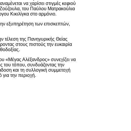
ναμένεται να χαρίσει στιγμές κεφιού
ς Ζούζουλα, του Παύλου Ματρακούλια
γου Κικιλίγκα στο αρμόνιο.
 την εξυπηρέτηση των επισκεπτών,
ην τέλεση της Πανηγυρικής Θείας
ροντας στους πιστούς την ευκαιρία
θοδοξίας.
ου «Μέγας Αλέξανδρος» συνεχίζει να
ις του τόπου, συνδυάζοντας την
άδοση και τη συλλογική συμμετοχή
 για την περιοχή.