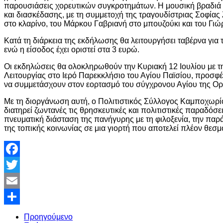
παρουσιάσεις χορευτικών συγκροτημάτων. Η μουσική βραδιά α
και διασκέδασης, με τη συμμετοχή της τραγουδίστριας Σοφία
στο κλαρίνο, του Μάρκου Γαβριανή στο μπουζούκι και του Γιώρ
Κατά τη διάρκεια της εκδήλωσης θα λειτουργήσει ταβέρνα για
ενώ η είσοδος έχει οριστεί στα 3 ευρώ.
Οι εκδηλώσεις θα ολοκληρωθούν την Κυριακή 12 Ιουλίου με τ
Λειτουργίας στο Ιερό Παρεκκλήσιο του Αγίου Παϊσίου, προσφέ
να συμμετάσχουν στον εορτασμό του σύγχρονου Αγίου της Ορ
Με τη διοργάνωση αυτή, ο Πολιτιστικός Σύλλογος Καμποχωρί
διατηρεί ζωντανές τις θρησκευτικές και πολιτιστικές παραδόσε
πνευματική διάσταση της πανήγυρης με τη φιλοξενία, την παρ
της τοπικής κοινωνίας σε μια γιορτή που αποτελεί πλέον θεσμό
Facebook
Twitter
Email
Share
Προηγούμενο