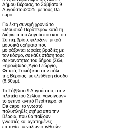
Δήμου Βέροιας, το Σάββατο 9
Αυγούστου2025, με τους Da
capo.
Για έκτη συνεχή χρονιά το
«Μουσικό Περίπτερο» κατά τη
διάρκεια του Αυγούστου και του
Σεπτεμβρίου, φιλοξενεί μικρά
μουσικά σχήματα που
μοιράζονται ωραίες βραδιές με
τον κόσμο, σε κάθε στάση τους
σε κοινότητες του δήμου (Σέλι,
Ξηρολίβαδο, Άγιο Γεώργιο,
Φυτειά, Συκιά) και στην πόλη
της Βέροιας, με ελεύθερη είσοδο
(8.30μμ).
Το Σάββατο 9 Αυγούστου, στην
πλατεία του Σελίου, «ανοίγουν»
το φετινό κινητό Περίπτερο, οι
Da capo, το γνωστό
πολυπληθές σχήμα από την
Βέροια, που θα παίξουν
γνωστές και αγαπημένες
επιτυχίες μεγάλων συνθετών