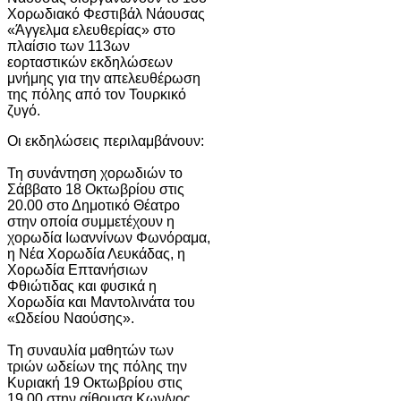
Χορωδιακό Φεστιβάλ Νάουσας
«Άγγελμα ελευθερίας» στο
πλαίσιο των 113ων
εορταστικών εκδηλώσεων
μνήμης για την απελευθέρωση
της πόλης από τον Τουρκικό
ζυγό.
Οι εκδηλώσεις περιλαμβάνουν:
Τη συνάντηση χορωδιών το
Σάββατο 18 Οκτωβρίου στις
20.00 στο Δημοτικό Θέατρο
στην οποία συμμετέχουν η
χορωδία Ιωαννίνων Φωνόραμα,
η Νέα Χορωδία Λευκάδας, η
Χορωδία Επτανήσιων
Φθιώτιδας και φυσικά η
Χορωδία και Μαντολινάτα του
«Ωδείου Ναούσης».
Τη συναυλία μαθητών των
τριών ωδείων της πόλης την
Κυριακή 19 Οκτωβρίου στις
19.00 στην αίθουσα Κων/νος