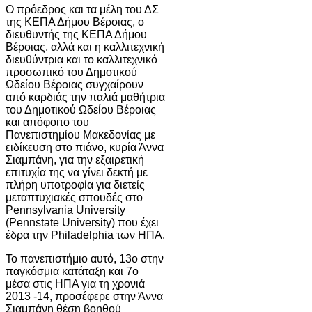
Ο πρόεδρος και τα μέλη του ΔΣ
της ΚΕΠΑ Δήμου Βέροιας, ο
διευθυντής της ΚΕΠΑ Δήμου
Βέροιας, αλλά και η καλλιτεχνική
διευθύντρια και το καλλιτεχνικό
προσωπικό του Δημοτικού
Ωδείου Βέροιας συγχαίρουν
από καρδιάς την παλιά μαθήτρια
του Δημοτικού Ωδείου Βέροιας
και απόφοιτο του
Πανεπιστημίου Μακεδονίας με
ειδίκευση στο πιάνο, κυρία Άννα
Σιαμπάνη, για την εξαιρετική
επιτυχία της να γίνει δεκτή με
πλήρη υποτροφία για διετείς
μεταπτυχιακές σπουδές στο
Pennsylvania University
(Pennstate University) που έχει
έδρα την Philadelphia των ΗΠΑ.
Το πανεπιστήμιο αυτό, 13ο στην
παγκόσμια κατάταξη και 7ο
μέσα στις ΗΠΑ για τη χρονιά
2013 -14, προσέφερε στην Άννα
Σιαμπάνη θέση βοηθού