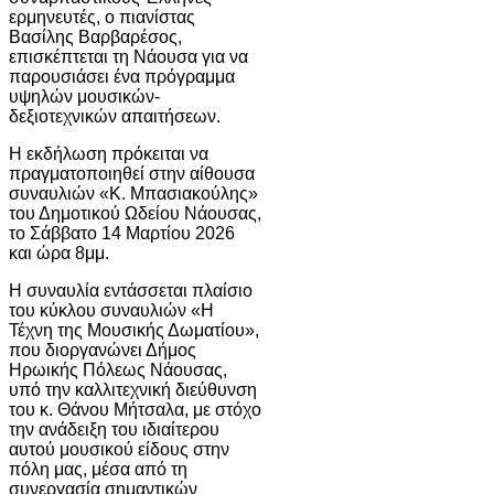
ερμηνευτές, ο πιανίστας
Βασίλης Βαρβαρέσος,
επισκέπτεται τη Νάουσα για να
παρουσιάσει ένα πρόγραμμα
υψηλών μουσικών-
δεξιοτεχνικών απαιτήσεων.
Η εκδήλωση πρόκειται να
πραγματοποιηθεί στην αίθουσα
συναυλιών «Κ. Μπασιακούλης»
του Δημοτικού Ωδείου Νάουσας,
το Σάββατο 14 Μαρτίου 2026
και ώρα 8μμ.
Η συναυλία εντάσσεται πλαίσιο
του κύκλου συναυλιών «Η
Τέχνη της Μουσικής Δωματίου»,
που διοργανώνει Δήμος
Ηρωικής Πόλεως Νάουσας,
υπό την καλλιτεχνική διεύθυνση
του κ. Θάνου Μήτσαλα, με στόχο
την ανάδειξη του ιδιαίτερου
αυτού μουσικού είδους στην
πόλη μας, μέσα από τη
συνεργασία σημαντικών