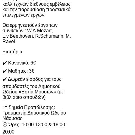
καλλιτεχνών διεθνούς εμβέλειας
και την παρουσίαση προσεκτικά
επιλεγμένων έργων.
Θα ερμηνευτούν έργα των
συνθετών : W.A.Mozart,
L.v.Beethoven, R.Schumann, M.
Ravel
Εισιτήρια
✔️ Κανονικό: 6€
✔️ Μαθητές: 3€
✔️ Δωρεάν είσοδος για τους
σπουδαστές του Δημοτικού
Ωδείου «Εστία Μουσών» (με
βιβλιάριο σπουδών)
📍 Σημεία Προπώλησης:
Γραμματεία Δημοτικού Ωδείου
Νάουσας
🕙 Ώρες: 10:00-13:00 & 18:00-
20:00