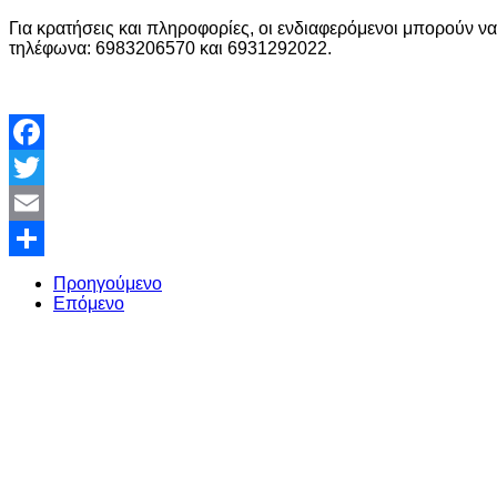
Για κρατήσεις και πληροφορίες, οι ενδιαφερόμενοι μπορούν ν
τηλέφωνα: 6983206570 και 6931292022.
Facebook
Twitter
Email
Share
Προηγούμενο
Επόμενο