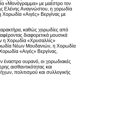
ία «Μονόγραμμα» με μαέστρο τον
της Ελένης Αναγνώστου, η χορωδία
η Χορωδία «Αιγές» Βεργίνας με
 χαρακτήρα, καθώς χορωδίες από
εταφέροντας διαφορετικά μουσικά
υν η Χορωδία «Χρυσαλλίς»
ορωδία Νέων Μουδανιών, η Χορωδία
 Χορωδία «Αιγές» Βεργίνας.
ν έναστρο ουρανό, οι χορωδιακές
ερης αισθαντικότητας και
 ήχων, πολιτισμού και συλλογικής