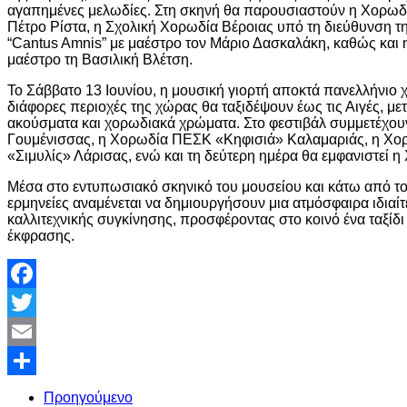
αγαπημένες μελωδίες. Στη σκηνή θα παρουσιαστούν η Χορωδ
Πέτρο Ρίστα, η Σχολική Χορωδία Βέροιας υπό τη διεύθυνση 
“Cantus Amnis” με μαέστρο τον Μάριο Δασκαλάκη, καθώς και 
μαέστρο τη Βασιλική Βλέτση.
Το Σάββατο 13 Ιουνίου, η μουσική γιορτή αποκτά πανελλήνιο
διάφορες περιοχές της χώρας θα ταξιδέψουν έως τις Αιγές, μ
ακούσματα και χορωδιακά χρώματα. Στο φεστιβάλ συμμετέχο
Γουμένισσας, η Χορωδία ΠΕΣΚ «Κηφισιά» Καλαμαριάς, η Χ
«Σιμυλίς» Λάρισας, ενώ και τη δεύτερη ημέρα θα εμφανιστεί η
Μέσα στο εντυπωσιακό σκηνικό του μουσείου και κάτω από το
ερμηνείες αναμένεται να δημιουργήσουν μια ατμόσφαιρα ιδιαίτ
καλλιτεχνικής συγκίνησης, προσφέροντας στο κοινό ένα ταξίδι
έκφρασης.
Facebook
Twitter
Email
Share
Προηγούμενο