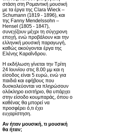
στάση στη Ρομαντική μουσική
με τα έργα της Clara Wieck –
Schumann (1819 - 1896), και
της Fanny Mendelssohn –
Hensel (1805 - 1847),
συνεχίζουν μέχρι τη σύγχρονη
εποχή, ενώ προβάλουν και την
ελληνική μουσική παραγωγή,
καθώς ακούγονται έργα της
Ελένης Καραΐνδρου.
Η εκδήλωση γίνεται την Τρίτη
24 Ιουνίου στις 8.00 μμ και η
είσοδος είναι 5 ευρώ, ενώ για
παιδιά και εφήβους που
δυσκολεύονται να πληρώσουν
ολόκληρο εισιτήριο, θα υπάρχει
στην είσοδο κουμπαράς, όπου ο
καθένας θα μπορεί να
προσφέρει ό,τι έχει
ευχαρίστηση.
Αν ήταν μουσική, τι μουσική
θα ήταν;