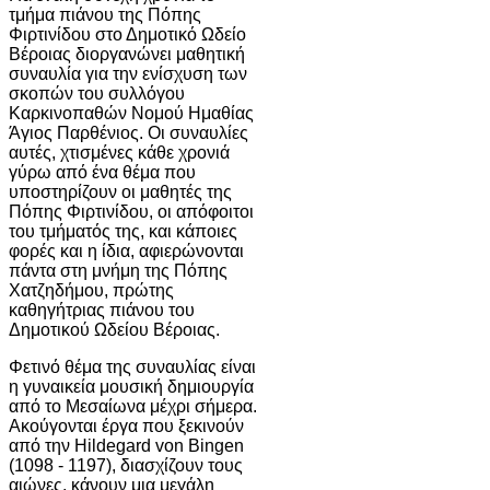
τμήμα πιάνου της Πόπης
Φιρτινίδου στο Δημοτικό Ωδείο
Βέροιας διοργανώνει μαθητική
συναυλία για την ενίσχυση των
σκοπών του συλλόγου
Καρκινοπαθών Νομού Ημαθίας
Άγιος Παρθένιος. Οι συναυλίες
αυτές, χτισμένες κάθε χρονιά
γύρω από ένα θέμα που
υποστηρίζουν οι μαθητές της
Πόπης Φιρτινίδου, οι απόφοιτοι
του τμήματός της, και κάποιες
φορές και η ίδια, αφιερώνονται
πάντα στη μνήμη της Πόπης
Χατζηδήμου, πρώτης
καθηγήτριας πιάνου του
Δημοτικού Ωδείου Βέροιας.
Φετινό θέμα της συναυλίας είναι
η γυναικεία μουσική δημιουργία
από το Μεσαίωνα μέχρι σήμερα.
Ακούγονται έργα που ξεκινούν
από την Ηildegard von Βingen
(1098 - 1197), διασχίζουν τους
αιώνες, κάνουν μια μεγάλη