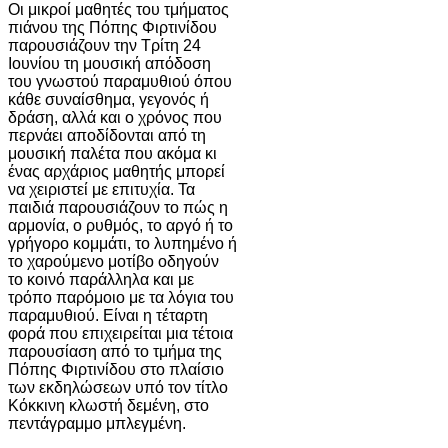
Οι μικροί μαθητές του τμήματος
πιάνου της Πόπης Φιρτινίδου
παρουσιάζουν την Τρίτη 24
Ιουνίου τη μουσική απόδοση
του γνωστού παραμυθιού όπου
κάθε συναίσθημα, γεγονός ή
δράση, αλλά και ο χρόνος που
περνάει αποδίδονται από τη
μουσική παλέτα που ακόμα κι
ένας αρχάριος μαθητής μπορεί
να χειριστεί με επιτυχία. Τα
παιδιά παρουσιάζουν το πώς η
αρμονία, ο ρυθμός, το αργό ή το
γρήγορο κομμάτι, το λυπημένο ή
το χαρούμενο μοτίβο οδηγούν
το κοινό παράλληλα και με
τρόπο παρόμοιο με τα λόγια του
παραμυθιού. Είναι η τέταρτη
φορά που επιχειρείται μια τέτοια
παρουσίαση από το τμήμα της
Πόπης Φιρτινίδου στο πλαίσιο
των εκδηλώσεων υπό τον τίτλο
Κόκκινη κλωστή δεμένη, στο
πεντάγραμμο μπλεγμένη.