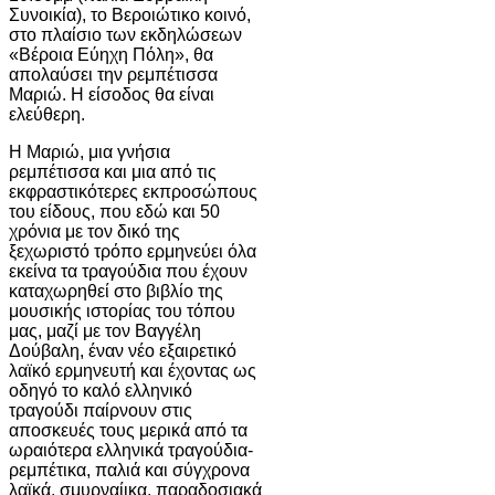
Συνοικία), το Βεροιώτικο κοινό,
στο πλαίσιο των εκδηλώσεων
«Βέροια Εύηχη Πόλη», θα
απολαύσει την ρεμπέτισσα
Μαριώ. Η είσοδος θα είναι
ελεύθερη.
Η Μαριώ, μια γνήσια
ρεμπέτισσα και μια από τις
εκφραστικότερες εκπροσώπους
του είδους, που εδώ και 50
χρόνια με τον δικό της
ξεχωριστό τρόπο ερμηνεύει όλα
εκείνα τα τραγούδια που έχουν
καταχωρηθεί στο βιβλίο της
μουσικής ιστορίας του τόπου
μας, μαζί με τον Βαγγέλη
Δούβαλη, έναν νέο εξαιρετικό
λαϊκό ερμηνευτή και έχοντας ως
οδηγό το καλό ελληνικό
τραγούδι παίρνουν στις
αποσκευές τους μερικά από τα
ωραιότερα ελληνικά τραγούδια-
ρεμπέτικα, παλιά και σύγχρονα
λαϊκά, σμυρναίικα, παραδοσιακά