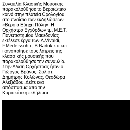
Συναυλία Κλασικής Μουσικής
παρακολούθησε το Βεροιώτικο
κοινό στην πλατεία Ωρολογίου,
στο πλαίσιο των εκδηλώσεων
«Βέροια Εύηχη Πόλη». Η
Ορχήστρα Εγχόρδων τμ. Μ.Ε.Τ.
Πανεπιστημίου Μακεδονίας
εκτέλεσε έργα των A.Vivaldi,
F.Medelssohn , B.Bartok κ.α και
ικανοποίησε τους λάτρεις της
κλασσικής μουσικής που
παρακολούθησε την συναυλία.
Στην Δ/νση Ορχήστρας ήταν ο
Γιώργος Βράνος. Σολίστ:
Δημήτρης Κολώνας, Θεοδώρα
Αλεξιάδου. Δείτε ένα
απόσπασμα από την
Κυριακάτικη εκδήλωση.