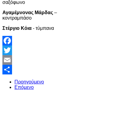
σαξόφωνο
Αγαμέμνονας Μάρδας
–
κοντραμπάσο
Στέργιο Κόια
- τύμπανα
Facebook
Twitter
Email
Share
Προηγούμενο
Επόμενο