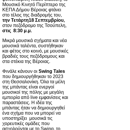
Μουσικό Κινητό Περίπτερο της
ΚΕΠΑ Δήμου Βέροιας φτάνει
στο τέλος της διαδρομής του,
την Τετάρτη
18 Σεπτεμβρίου,
στον πεζόδρομο της Τσούπελη,
στις
8:30 μ.μ.
Μικρά μουσικά σχήματα και νέα
μουσικά ταλέντα, συστήθηκαν
και φέτος στο κοινό, με μουσικές
βραδιές τους πεζόδρομους και
στα στέκια της Βέροιας.
Φινάλε κάνουν οι
Swing Tales
που δημιουργήθηκαν το 2023
στη Θεσσαλονίκη. Όλα τα μέλη
της μπάντας είναι ενεργοί
μουσικοί της πόλης με μεγάλη
εμπειρία από live εμφανίσεις και
παραστάσεις. Η ιδέα της
μπάντας ήταν να δημιουργηθεί
ένα σχήμα που να μπορεί να
υποστηρίξει μουσικά τις
χορευτικές ομάδες που
ασχολούνται με το Swing, το