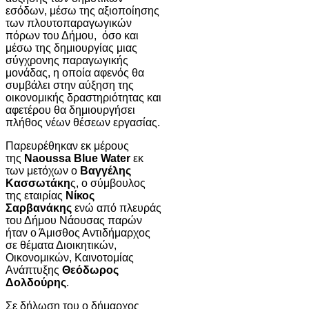
εσόδων, μέσω της αξιοποίησης
των πλουτοπαραγωγικών
πόρων του Δήμου, όσο και
μέσω της δημιουργίας μιας
σύγχρονης παραγωγικής
μονάδας, η οποία αφενός θα
συμβάλει στην αύξηση της
οικονομικής δραστηριότητας και
αφετέρου θα δημιουργήσει
πλήθος νέων θέσεων εργασίας.
Παρευρέθηκαν εκ μέρους
της
Naoussa Blue Water
εκ
των μετόχων ο
Βαγγέλης
Κασσωτάκη
ς, ο σύμβουλος
της εταιρίας
Νίκος
Σαρβανάκης
ενώ από πλευράς
του Δήμου Νάουσας παρών
ήταν ο Άμισθος Αντιδήμαρχος
σε θέματα Διοικητικών,
Οικονομικών, Καινοτομίας
Ανάπτυξης
Θεόδωρος
Δολδούρης
.
Σε δήλωση του ο δήμαρχος