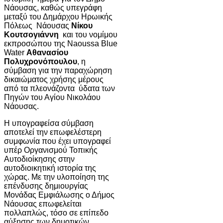
Νάουσας, καθώς υπεγράφη
μεταξύ του Δημάρχου Ηρωικής
Πόλεως Νάουσας
Νίκου
Κουτσογιάννη
και του νομίμου
εκπροσώπου της Naoussa Blue
Water
Αθανασίου
Πολυχρονόπουλου
, η
σύμβαση για την παραχώρηση
δικαιώματος χρήσης μέρους
από τα πλεονάζοντα ύδατα των
Πηγών του Αγίου Νικολάου
Νάουσας.
Η υπογραφείσα σύμβαση
αποτελεί την επωφελέστερη
συμφωνία που έχει υπογραφεί
υπέρ Οργανισμού Τοπικής
Αυτοδιοίκησης στην
αυτοδιοικητική ιστορία της
χώρας. Με την υλοποίηση της
επένδυσης δημιουργίας
Μονάδας Εμφιάλωσης ο Δήμος
Νάουσας επωφελείται
πολλαπλώς, τόσο σε επίπεδο
αύξησης των δημοτικών