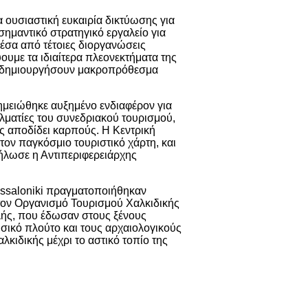
α ουσιαστική ευκαιρία δικτύωσης για
σημαντικό στρατηγικό εργαλείο για
έσα από τέτοιες διοργανώσεις
ουμε τα ιδιαίτερα πλεονεκτήματα της
α δημιουργήσουν μακροπρόθεσμα
σημειώθηκε αυξημένο ενδιαφέρον για
λματίες του συνεδριακού τουρισμού,
ές αποδίδει καρπούς. Η Κεντρική
ον παγκόσμιο τουριστικό χάρτη, και
δήλωσε η Αντιπεριφερειάρχης
hessaloniki πραγματοποιήθηκαν
ε τον Οργανισμό Τουρισμού Χαλκιδικής
λής, που έδωσαν στους ξένους
υσικό πλούτο και τους αρχαιολογικούς
λκιδικής μέχρι το αστικό τοπίο της