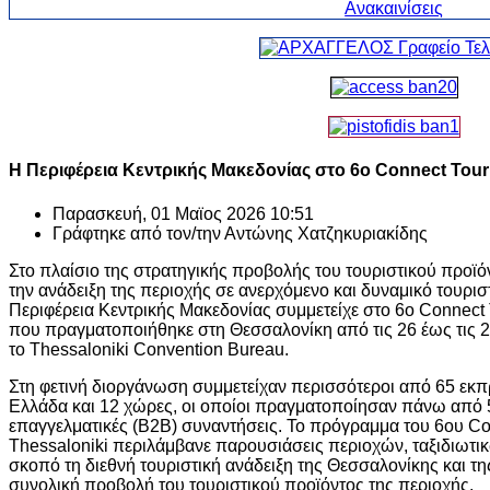
Η Περιφέρεια Κεντρικής Μακεδονίας στο 6ο Connect Touri
Παρασκευή, 01 Μαϊος 2026 10:51
Γράφτηκε από τον/την
Αντώνης Χατζηκυριακίδης
Στο πλαίσιο της στρατηγικής προβολής του τουριστικού προϊό
την ανάδειξη της περιοχής σε ανερχόμενο και δυναμικό τουρι
Περιφέρεια Κεντρικής Μακεδονίας συμμετείχε στο 6ο Connect 
που πραγματοποιήθηκε στη Θεσσαλονίκη από τις 26 έως τις 2
το Thessaloniki Convention Bureau.
Στη φετινή διοργάνωση συμμετείχαν περισσότεροι από 65 εκ
Ελλάδα και 12 χώρες, οι οποίοι πραγματοποίησαν πάνω από
επαγγελματικές (B2B) συναντήσεις. Το πρόγραμμα του 6ου Co
Thessaloniki περιλάμβανε παρουσιάσεις περιοχών, ταξιδιωτι
σκοπό τη διεθνή τουριστική ανάδειξη της Θεσσαλονίκης και τη
συνολική προβολή του τουριστικού προϊόντος της περιοχής.