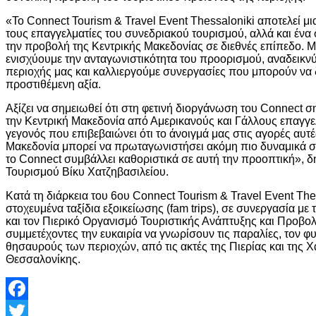
«Το Connect Tourism & Travel Event Thessaloniki αποτελεί μι
τους επαγγελματίες του συνεδριακού τουρισμού, αλλά και ένα 
την προβολή της Κεντρικής Μακεδονίας σε διεθνές επίπεδο. Μ
ενισχύουμε την ανταγωνιστικότητα του προορισμού, αναδεικνύ
περιοχής μας και καλλιεργούμε συνεργασίες που μπορούν ν
προστιθέμενη αξία.
Αξίζει να σημειωθεί ότι στη φετινή διοργάνωση του Connect 
την Κεντρική Μακεδονία από Αμερικανούς και Γάλλους επαγγε
γεγονός που επιβεβαιώνει ότι το άνοιγμά μας στις αγορές αυτ
Μακεδονία μπορεί να πρωταγωνιστήσει ακόμη πιο δυναμικά στ
το Connect συμβάλλει καθοριστικά σε αυτή την προοπτική», 
Τουρισμού Βίκυ Χατζηβασιλείου.
Κατά τη διάρκεια του 6ου Connect Tourism & Travel Event T
στοχευμένα ταξίδια εξοικείωσης (fam trips), σε συνεργασία μ
και τον Πιερικό Οργανισμό Τουριστικής Ανάπτυξης και Προβο
συμμετέχοντες την ευκαιρία να γνωρίσουν τις παραλίες, τον φ
θησαυρούς των περιοχών, από τις ακτές της Πιερίας και της Χα
Θεσσαλονίκης.
Facebook