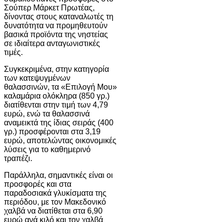
Σούπερ Μάρκετ Πρωτέας,
δίνοντας στους καταναλωτές τη
δυνατότητα να προμηθευτούν
βασικά προϊόντα της νηστείας
σε ιδιαίτερα ανταγωνιστικές
τιμές.
Συγκεκριμένα, στην κατηγορία
των κατεψυγμένων
θαλασσινών, τα «Επιλογή Μου»
καλαμάρια ολόκληρα (850 γρ.)
διατίθενται στην τιμή των 4,79
ευρώ, ενώ τα θαλασσινά
αναμεικτά της ίδιας σειράς (400
γρ.) προσφέρονται στα 3,19
ευρώ, αποτελώντας οικονομικές
λύσεις για το καθημερινό
τραπέζι.
Παράλληλα, σημαντικές είναι οι
προσφορές και στα
παραδοσιακά γλυκίσματα της
περιόδου, με τον Μακεδονικό
χαλβά να διατίθεται στα 6,90
ευρώ ανά κιλό και τον χαλβά