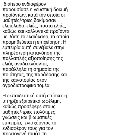
Ιδιαίτερο ενδιαφέρον
παρουσίασε η γευστική δοκιμή
προϊόντων, κατά την οποία οι
μαθητές/-τριες δοκίμασαν
ελαιόλαδο, ελιές, πάστα ελιάς,
καθώς και καλλυντικά προϊόντα
με βάση το ελαιόλαδο, τα οποία
προμηθεύεται η επιχείρηση. Η
εμπειρία αυτή συνέβαλε στην
πληρέστερη κατανόηση της
πολλαπλής αξιοποίησης της
ελιάς αναδεικνύοντας
παράλληλα τη σημασία της
ποιότητας, της παράδοσης και
της καινοτομίας στον
αγροδιατροφικό τομέα.
Η εκπαιδευτική αυτή επίσκεψη
υπήρξε εξαιρετικά ωφέλιμη,
καθώς προσέφερε στους
μαθητές/-τριες πολύτιμες
γνώσεις και βιωματικές
εμπειρίες, ενισχύοντας το
ενδιαφέρον τους για τον
πρωτογενή τομέα, τη