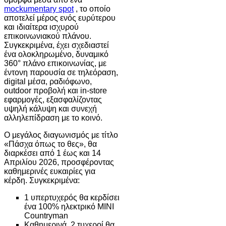
mockumentary spot
, το οποίο
αποτελεί μέρος ενός ευρύτερου
και ιδιαίτερα ισχυρού
επικοινωνιακού πλάνου.
Συγκεκριμένα, έχει σχεδιαστεί
ένα ολοκληρωμένο, δυναμικό
360° πλάνο επικοινωνίας, με
έντονη παρουσία σε τηλεόραση,
digital μέσα, ραδιόφωνο,
outdoor προβολή και in-store
εφαρμογές, εξασφαλίζοντας
υψηλή κάλυψη και συνεχή
αλληλεπίδραση με το κοινό.
Ο μεγάλος διαγωνισμός με τίτλο
«Πάσχα όπως το θες», θα
διαρκέσει από 1 έως και 14
Απριλίου 2026, προσφέροντας
καθημερινές ευκαιρίες για
κέρδη. Συγκεκριμένα:
1 υπερτυχερός θα κερδίσει
ένα 100% ηλεκτρικό MINI
Countryman
Καθημερινά, 2 τυχεροί θα