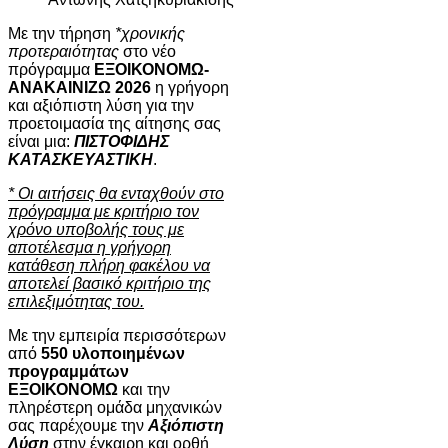
Με την τήρηση
*χρονικής
προτεραιότητας
στο νέο
πρόγραμμα
ΕΞΟΙΚΟΝΟΜΩ-
ΑΝΑΚΑΙΝΙΖΩ 2026
η γρήγορη
και αξιόπιστη λύση για την
προετοιμασία της αίτησης σας
είναι μια:
ΠΙΣΤΟΦΙΔΗΣ
ΚΑΤΑΣΚΕΥΑΣΤΙΚΗ
.
* Οι αιτήσεις θα ενταχθούν στο
πρόγραμμα με κριτήριο τον
χρόνο υποβολής τους με
αποτέλεσμα η γρήγορη
κατάθεση πλήρη φακέλου να
αποτελεί βασικό κριτήριο της
επιλεξιμότητας του.
Με την εμπειρία περισσότερων
από
550 υλοποιημένων
προγραμμάτων
ΕΞΟΙΚΟΝΟΜΩ
και την
πληρέστερη ομάδα μηχανικών
σας παρέχουμε την
Αξιόπιστη
Λύση
στην έγκαιρη και ορθή