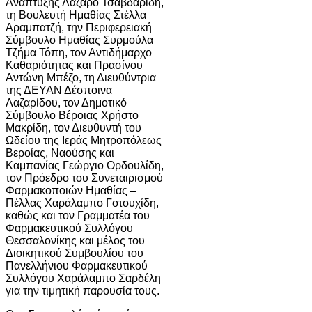
Ανάπτυξης Λάζαρο Τσαβδαρίδη,
τη Βουλευτή Ημαθίας Στέλλα
Αραμπατζή, την Περιφερειακή
Σύμβουλο Ημαθίας Συρμούλα
Τζήμα Τόπη, τον Αντιδήμαρχο
Καθαριότητας και Πρασίνου
Αντώνη Μπέζο, τη Διευθύντρια
της ΔΕΥΑΝ Δέσποινα
Λαζαρίδου, τον Δημοτικό
Σύμβουλο Βέροιας Χρήστο
Μακρίδη, τον Διευθυντή του
Ωδείου της Ιεράς Μητροπόλεως
Βεροίας, Ναούσης και
Καμπανίας Γεώργιο Ορδουλίδη,
τον Πρόεδρο του Συνεταιρισμού
Φαρμακοποιών Ημαθίας –
Πέλλας Χαράλαμπο Γοτουχίδη,
καθώς και τον Γραμματέα του
Φαρμακευτικού Συλλόγου
Θεσσαλονίκης και μέλος του
Διοικητικού Συμβουλίου του
Πανελλήνιου Φαρμακευτικού
Συλλόγου Χαράλαμπο Σαρδέλη
για την τιμητική παρουσία τους.