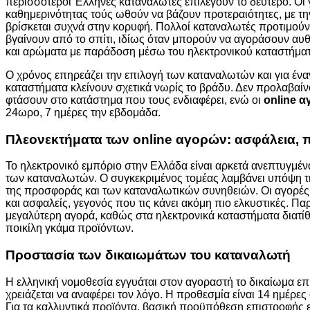
περισσότεροι Έλληνες καταναλωτές επιλέγουν το δεύτερο. Οι 
καθημερινότητας τούς ωθούν να βάζουν προτεραιότητες, με τ
βρίσκεται συχνά στην κορυφή. Πολλοί καταναλωτές προτιμού
βγαίνουν από το σπίτι, ιδίως όταν μπορούν να αγοράσουν αυ
και αρώματα με παράδοση μέσω του ηλεκτρονικού καταστήμ
Ο χρόνος επηρεάζει την επιλογή των καταναλωτών και για έν
καταστήματα κλείνουν σχετικά νωρίς το βράδυ. Δεν προλαβαίνο
φτάσουν στο κατάστημα που τους ενδιαφέρει, ενώ οι
online
αγ
24ωρο, 7 ημέρες την εβδομάδα.
Πλεονεκτήματα των
online
αγορών
: ασφάλεια, 
Το ηλεκτρονικό εμπόριο στην Ελλάδα είναι αρκετά ανεπτυγμένο
των καταναλωτών. Ο συγκεκριμένος τομέας λαμβάνει υπόψη τις
της προσφοράς και των καταναλωτικών συνηθειών. Οι αγορές
και ασφαλείς, γεγονός που τις κάνει ακόμη πιο ελκυστικές. 
μεγαλύτερη αγορά, καθώς στα ηλεκτρονικά καταστήματα διατίθ
ποικίλη γκάμα προϊόντων.
Προστασία των δικαιωμάτων του καταναλωτή
Η ελληνική νομοθεσία εγγυάται στον αγοραστή το δικαίωμα ε
χρειάζεται να αναφέρει τον λόγο. Η προθεσμία είναι 14 ημέρε
Για τα καλλυντικά προϊόντα, βασική προϋπόθεση επιστροφής εί