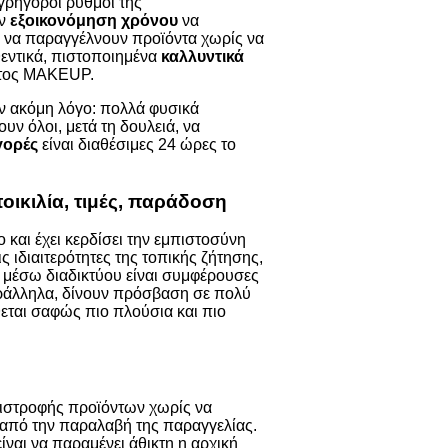
γρήγοροι ρυθμοί της
ην
εξοικονόμηση χρόνου
να
ν να παραγγέλνουν προϊόντα χωρίς να
θεντικά, πιστοποιημένα
καλλυντικά
ατος MAKEUP.
αν ακόμη λόγο: πολλά φυσικά
υν όλοι, μετά τη δουλειά, να
ορές
είναι διαθέσιμες 24 ώρες το
ποικιλία, τιμές, παράδοση
 και έχει κερδίσει την εμπιστοσύνη
 ιδιαιτερότητες της τοπικής ζήτησης,
 μέσω διαδικτύου είναι συμφέρουσες
Παράλληλα, δίνουν πρόσβαση σε πολύ
εται σαφώς πιο πλούσια και πιο
πιστροφής προϊόντων χωρίς να
ς από την παραλαβή της παραγγελίας.
ναι να παραμένει άθικτη η αρχική