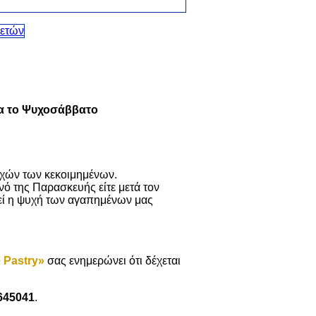
ια το Ψυχοσάββατο
υχών των κεκοιμημένων.
ό της Παρασκευής είτε μετά τον
θεί η ψυχή των αγαπημένων μας
 Pastry»
σας ενημερώνει ότι δέχεται
645041
.