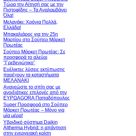
Τώρα την Αίτησή σας με την
Πιστοφίδης – Τα Αναλαμβάνει
Όλα!
Μελανάκι: Χρόνια Πολλά,
Ελλάδα!
Μπακαλιάρος για την 25η
Μαρτίου στο Σούπερ Μάρκετ
Πρωτέας
Σούπερ Μάρκετ Πρωτέας: Σε
προσφορά το αλεύρι
"Γρεβενιώτικο"
Ευέλικτες λύσεις εκτύπωσης
παρέχουν τα καταστήματα
ΜΕΛΑΝΑΚΙ
Ανανεώστε το σπίτι σας με
ανοιξιάτικες επιλογές από την
ΕΥΡΩAGORA Παπαδόπουλος
Super Προσφορά στο Σούπερ
Μάρκετ Πρωτέας – Μόνο για
μία μέρα!
Υβριδικό σύστημα Daikin
Altherma Hybrid: η απάντηση
στην ενεργειακή κρίση