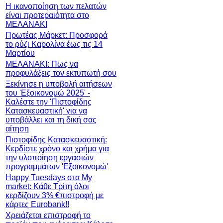
Η ικανοποίηση των πελατών
είναι προτεραιότητα στο
ΜΕΛΑΝΑΚΙ
Πρωτέας Μάρκετ: Προσφορά
το ρύζι Καρολίνα έως τις 14
Μαρτίου
ΜΕΛΑΝΑΚΙ: Πως να
προφυλάξεις τον εκτυπωτή σου
Ξεκίνησε η υποβολή αιτήσεων
του 'Εξοικονομώ 2025' -
Καλέστε την 'Πιστοφίδης
Κατασκευαστική' για να
υποβάλλει και τη δική σας
αίτηση
Πιστοφίδης Κατασκευαστική:
Κερδίστε χρόνο και χρήμα για
την υλοποίηση εργασιών
προγραμμάτων 'Εξοικονομώ'
Happy Tuesdays στα My
market: Κάθε Τρίτη όλοι
κερδίζουν 3% €πιστροφή με
κάρτες Eurobank!!
Χρειάζεται επιστροφή το