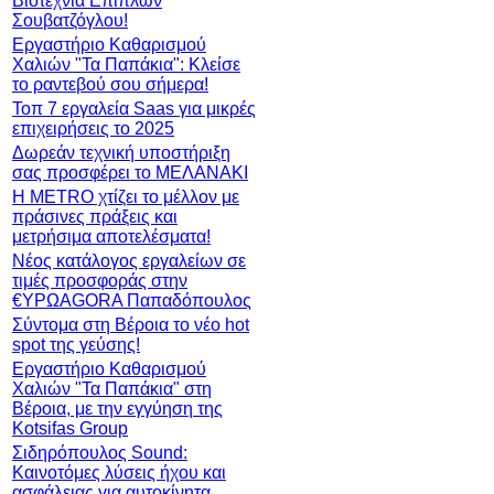
Βιοτεχνία Επίπλων
Σουβατζόγλου!
Εργαστήριο Καθαρισμού
Χαλιών "Τα Παπάκια": Κλείσε
το ραντεβού σου σήμερα!
Τοπ 7 εργαλεία Saas για μικρές
επιχειρήσεις το 2025
Δωρεάν τεχνική υποστήριξη
σας προσφέρει το ΜΕΛΑΝΑΚΙ
Η METRO χτίζει το μέλλον με
πράσινες πράξεις και
μετρήσιμα αποτελέσματα!
Νέος κατάλογος εργαλείων σε
τιμές προσφοράς στην
€ΥΡΩAGORA Παπαδόπουλος
Σύντομα στη Βέροια το νέο hot
spot της γεύσης!
Εργαστήριο Καθαρισμού
Χαλιών "Τα Παπάκια" στη
Βέροια, με την εγγύηση της
Kotsifas Group
Σιδηρόπουλος Sound:
Καινοτόμες λύσεις ήχου και
ασφάλειας για αυτοκίνητα,