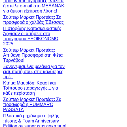
προϊόν που αγόρασες; Κάλεσε
ή στείλε e-mail στο ΜΕΛΑΝΑΚΙ
για άμεση εξεύρεση λύσης!
Σούπερ Μάρκετ Πρωτέας: Σε
προσφορά ο χαλβάς Έδεσσας
Πιστοφίδης Κατασκευαστική:
Άρχισαν οι αιτήσεις στο
πρόγραμμα ΕΞΟΙΚΟΝΟΜΩ
2025
Σούπερ Μάρκετ Πρωτέας:
Απίθανη Προσφορά στη Φέτα
Τυρνάβου!
Ξαναγεμισμένα μελάνια για τον
εκτυπωτή σου, στις καλύτερες
τιμές
Κτήμα Μαυρίδη: Κρασί και
Τσίπουρο παραγωγής... για
κάθε περίσταση
Σούπερ Μάρκετ Πρωτέας: Σε
προσφορά η PUMMARO
PASSATA
Πλυστικό μηχάνημα υψηλής
πίεσης & Foam Anniversary
Edition σε super επετειακή τιμή!