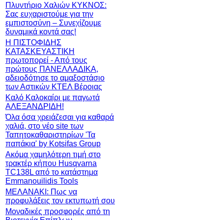
Πλυντήριο Χαλιών ΚΥΚΝΟΣ:
Σας ευχαριστούμε για την
εμπιστοσύνη – Συνεχίζουμε
δυναμικά κοντά σας!
Η ΠΙΣΤΟΦΙΔΗΣ
ΚΑΤΑΣΚΕΥΑΣΤΙΚΗ
πρωτοπορεί - Από τους
πρώτους ΠΑΝΕΛΛΑΔΙΚΑ,
αδειοδότησε το αμαξοστάσιο
των Αστικών ΚΤΕΛ Βέροιας
Καλό Καλοκαίρι με παγωτά
ΑΛΕΞΑΝΔΡΙΔΗ!
Όλα όσα χρειάζεσαι για καθαρά
χαλιά, στο νέο site των
Ταπητοκαθαριστηρίων 'Τα
παπάκια' by Kotsifas Group
Ακόμα χαμηλότερη τιμή στο
τρακτέρ κήπου Husqvarna
TC138L από το κατάστημα
Emmanouilidis Tools
ΜΕΛΑΝΑΚΙ: Πως να
προφυλάξεις τον εκτυπωτή σου
Μοναδικές προσφορές από τη