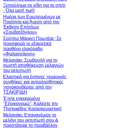
Ξεπούλημα σε είδη για το σπίτι
- Όλα μισή τιμή!
Ημέρα των Ερωτευμένων με
Ποιότητα και Άνεση από την
Έκθεση Επίπλων
«Σουβατζόγλου»
Σούπερ Μάρκετ Πρωτέας: Σε
προσφορά το εξαιρετικό
παρθένο ελαιόλαδο
«Φαλασσάρνη»
Μελανάκι: Συμβουλή για τη
σωστή αποθήκευση μελανιών
του εκτυπωτή
Ελαστικά για έντονες χειμερινές
συνθήκες και αντιολησθητικές
χιονοκουβέρτες από τον
ΤΣΑΚΙΡΙΔΗ
Έχετε εγκεκριμένο
"Εξοικονομώ"; Καλέστε την
'Πιστοφίδης Κατασκευαστική'
Μελανάκι: Επαναγέμισε το
μελάνι του εκτυπωτή σου &
προστάτεψε το περιβάλλον