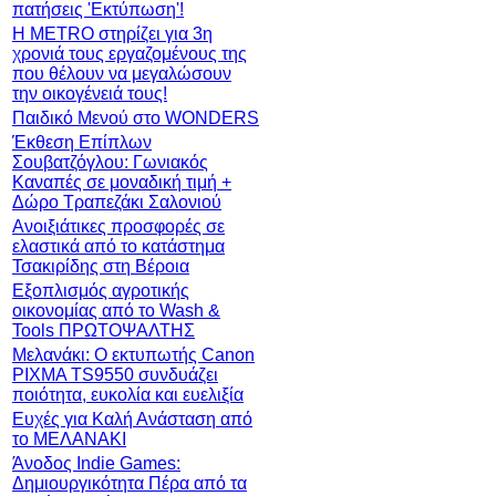
πατήσεις 'Εκτύπωση'!
Η METRO στηρίζει για 3η
χρονιά τους εργαζομένους της
που θέλουν να μεγαλώσουν
την οικογένειά τους!
Παιδικό Μενού στο WONDERS
Έκθεση Επίπλων
Σουβατζόγλου: Γωνιακός
Καναπές σε μοναδική τιμή +
Δώρο Τραπεζάκι Σαλονιού
Ανοιξιάτικες προσφορές σε
ελαστικά από το κατάστημα
Τσακιρίδης στη Βέροια
Εξοπλισμός αγροτικής
οικονομίας από το Wash &
Tools ΠΡΩΤΟΨΑΛΤΗΣ
Μελανάκι: Ο εκτυπωτής Canon
PIXMA TS9550 συνδυάζει
ποιότητα, ευκολία και ευελιξία
Ευχές για Καλή Ανάσταση από
το ΜΕΛΑΝΑΚΙ
Άνοδος Indie Games:
Δημιουργικότητα Πέρα από τα