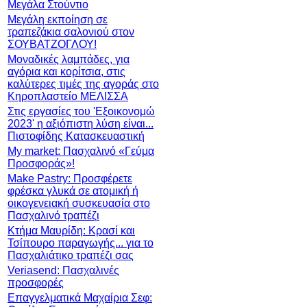
Μεγάλα Στούντιο
Μεγάλη εκποίηση σε
τραπεζάκια σαλονιού στον
ΣΟΥΒΑΤΖΟΓΛΟΥ!
Μοναδικές λαμπάδες, για
αγόρια και κορίτσια, στις
καλύτερες τιμές της αγοράς στο
Κηροπλαστείο ΜΕΛΙΣΣΑ
Στις εργασίες του 'Εξοικονομώ
2023' η αξιόπιστη λύση είναι...
Πιστοφίδης Κατασκευαστική
My market: Πασχαλινό «Γεύμα
Προσφοράς»!
Make Pastry: Προσφέρετε
φρέσκα γλυκά σε ατομική ή
οικογενειακή συσκευασία στο
Πασχαλινό τραπέζι
Κτήμα Μαυρίδη: Κρασί και
Τσίπουρο παραγωγής... για το
Πασχαλιάτικο τραπέζι σας
Veriasend: Πασχαλινές
προσφορές
Επαγγελματικά Μαχαίρια Σεφ: