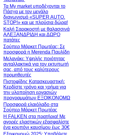
Τα My market υποδέχονται το
Πάσχα με τον μεγάλο
διαγωνισμό «SUPER AUTO.
STOP!» και με πλούσια δώρα!
Καλή Σαρακοστή με θαλασσινά
ΑΛΕΞΑΝΔΡΙΔΗ και ΔΩΡΟ
πατάτες
Σούπερ Μάρκετ Πρωτέας: Σε
προσφορά η Merenda Παυλίδη
Μελανάκι: Υψηλής ποιότητας
ανταλλακτικά για τον εκτυπωτή
σας, από τους καλύτερους
προμηθευτές
Πιστοφίδης Κατασκευαστική:
Κερδίστε χρόνο και χρήμα για
την υλοποίηση εργασιών
προγραμμάτων ΕΞΟΙΚΟΝΟΜΩ
Προσφορά ελαιόλαδο στα
Σούπερ Μάρκετ Πρωτέας
Η FALKEN στα πρατήρια! Με
αγορές ελαστικών εξασφαλίστε
ένα κουπόνι καυσίμου έως 30€
Εξοικονομώ 2025: Υποβάλετε