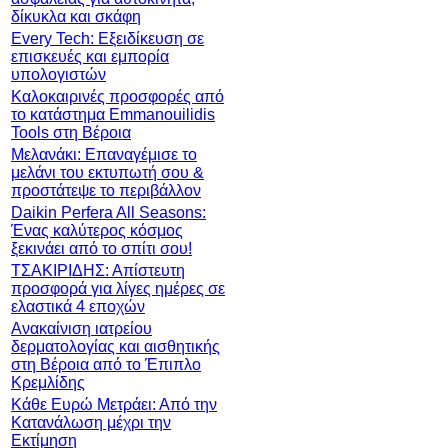
δίκυκλα και σκάφη
Every Tech: Εξειδίκευση σε
επισκευές και εμπορία
υπολογιστών
Καλοκαιρινές προσφορές από
το κατάστημα Emmanouilidis
Tools στη Βέροια
Μελανάκι: Επαναγέμισε το
μελάνι του εκτυπωτή σου &
προστάτεψε το περιβάλλον
Daikin Perfera All Seasons:
Ένας καλύτερος κόσμος
ξεκινάει από το σπίτι σου!
ΤΣΑΚΙΡΙΔΗΣ: Απίστευτη
προσφορά για λίγες ημέρες σε
ελαστικά 4 εποχών
Ανακαίνιση ιατρείου
δερματολογίας και αισθητικής
στη Βέροια από το Έπιπλο
Κρεμλίδης
Κάθε Ευρώ Μετράει: Από την
Κατανάλωση μέχρι την
Εκτίμηση