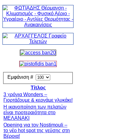
Εμφάνιση #
Τίτλος
3 χρόνια Wonders –
Γιορτάζουμε & κερνάμε γλυκάκι!
Η ικανοποίηση των πελατών
είναι προτεραιότητα στο
ΜΕΛΑΝΑΚΙ
Opening για τον Nostimouli –
το νέο hot spot της γεύσης στη
Βέροια!