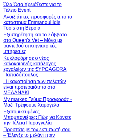
Όλα Όσα Χρειάζεστε για το
Τέλειο Event
Ανοιξιάτικες προσφορές από το
κατάστημα Emmanouilidis
Tools στη Βέροια
Εξυπηρέτηση και το Σάββατο
στο Queen's Vet – Μόνο με
ραντεβού οι κτηνιατρικές
υπηρεσίες
Κυκλοφόρησε ο νέος
καλοκαιρινός κατάλογος
εργαλείων της €ΥΡΩAGORA
Παπαδόπουλος
Η ικανοποίηση των πελατών
είναι προτεραιότητα στο
ΜΕΛΑΝΑΚΙ
My market: Γεύμα Προσφοράς -
Μαζί Τρέφουμε Χαμόγελα
Εξατομικευμένες
Μπομπονιέρες: Πώς να Κάνετε
την Τέλεια Παραγγελία
Προστάτεψε τον εκτυπωτή σου
– Έλεγξε το μελάνι πριν