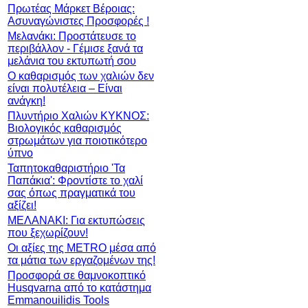
Πρωτέας Μάρκετ Βέροιας:
Ασυναγώνιστες Προσφορές !
Μελανάκι: Προστάτευσε το
περιβάλλον - Γέμισε ξανά τα
μελάνια του εκτυπωτή σου
Ο καθαρισμός των χαλιών δεν
είναι πολυτέλεια – Είναι
ανάγκη!
Πλυντήριο Χαλιών ΚΥΚΝΟΣ:
Βιολογικός καθαρισμός
στρωμάτων για ποιοτικότερο
ύπνο
Ταπητοκαθαριστήριο 'Τα
Παπάκια': Φροντίστε το χαλί
σας όπως πραγματικά του
αξίζει!
ΜΕΛΑΝΑΚΙ: Για εκτυπώσεις
που ξεχωρίζουν!
Οι αξίες της METRO μέσα από
τα μάτια των εργαζομένων της!
Προσφορά σε θαμνοκοπτικό
Husqvarna από το κατάστημα
Emmanouilidis Tools