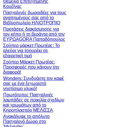
Θεμέλιο Επιτυχημένης
Κουζίνας
Πασχαλινές δωροιδέες για τους
αγαπημένους σας από το
Βιβλιοπωλείο ΗΛΙΟΤΡΟΠΙΟ
Προτάσεις διακόσμησης για
τον κήπο ή τη βεράντα από την
ΕΥΡΩAGORA Παπαδόπουλος
Σούπερ μάρκετ Πρωτέας: Το
αλεύρι για τσουρέκι σε
εξαιρετική τιμή
Σούπερ Μάρκετ Πρωτέας:
Προσφορές που κάνουν την
διαφορά!
Wonders: Συνδυάστε τον καφέ
σας με ένα ξεχωριστό
νηστίσιμο γλυκό!
Πρωτότυπες Πασχαλινές
λαμπάδες σε ποικιλία σχεδίων
και χρωμάτων από το
Κηροπλαστείο ΜΕΛΙΣΣΑ
Ανακάλυψε το απόλυτο
Πασχαλινό Δώρο στο
'Μελανάκι'