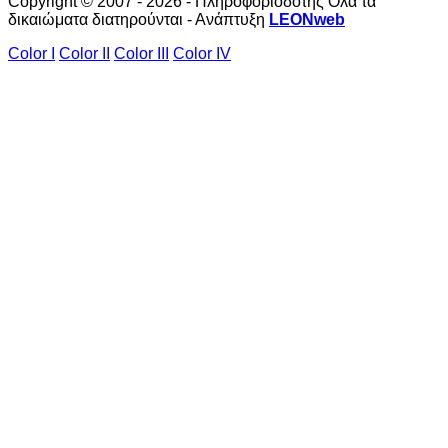
Copyright © 2007 - 2026 - Πληροφοριοδότης Όλα τα
δικαιώματα διατηρούνται - Ανάπτυξη
LEONweb
Color I
Color II
Color III
Color IV