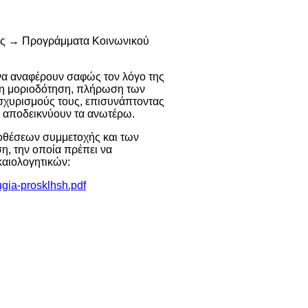
ές → Προγράμματα Κοινωνικού
 να αναφέρουν σαφώς τον λόγο της
ένη μοριοδότηση, πλήρωση των
σχυρισμούς τους, επισυνάπτοντας
υ αποδεικνύουν τα ανωτέρω.
οθέσεων συμμετοχής και των
η, την οποία πρέπει να
καιολογητικών:
ugia-prosklhsh.pdf