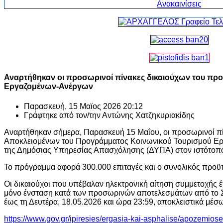
Αναρτήθηκαν οι προσωρινοί πίνακες δικαιούχων του πρ
Εργαζομένων-Ανέργων
Παρασκευή, 15 Μαϊος 2026 20:12
Γράφτηκε από τον/την
Αντώνης Χατζηκυριακίδης
Αναρτήθηκαν σήμερα, Παρασκευή 15 Μαΐου, οι προσωρινοί π
Αποκλειομένων του Προγράμματος Κοινωνικού Τουρισμού Ε
της Δημόσιας Υπηρεσίας Απασχόλησης (ΔΥΠΑ) στον ιστότοπό
Το πρόγραμμα αφορά 300.000 επιταγές και ο συνολικός προϋπ
Οι δικαιούχοι που υπέβαλαν ηλεκτρονική αίτηση συμμετοχής 
μόνο ένσταση κατά των προσωρινών αποτελεσμάτων από το Σά
έως τη Δευτέρα, 18.05.2026 και ώρα 23:59, αποκλειστικά μέσω
https://www.gov.gr/ipiresies/ergasia-kai-asphalise/apozemios