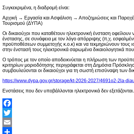
Συγκεκριμένα, η διαδρομή είναι:
Αρχική → Εργασία και Ασφάλιση → Αποζημιώσεις και Παροχ
Τουρισμού (ΔΥΠΑ)
Οι δικαιούχοι που καταθέτουν ηλεκτρονική ένσταση οφείλουν
ένστασης, σε συνάφεια με τον λόγο απόρριψης (π.χ. εσφαλμ
προϋποθέσεων συμμετοχής κ.ο.κ) και να τεκμηριώνουν τους ι
στην ένστασή τους ηλεκτρονικά σαρωμένα δικαιολογητικά πο
Ο τρόπος με τον οποίο αποδεικνύεται η πλήρωση των προϋπ
κριτηρίων μοριοδότησης περιγράφεται στη Δημόσια Πρόσκλησ
συμβουλεύονται οι δικαιούχοι για τη σωστή επισύναψη των δι
https://www.dypa.gov.gr/storage/kt-2026-2027/4691o2-2la-dia
Ενστάσεις που δεν υποβάλλονται ηλεκτρονικά δεν εξετάζονται.
Facebook
Twitter
Email