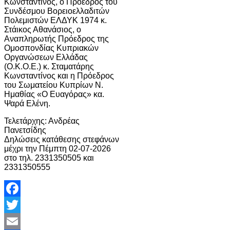
Κωνσταντίνος, ο Πρόεδρος του
Συνδέσμου Βορειοελλαδιτών
Πολεμιστών ΕΛΔΥΚ 1974 κ.
Στάικος Αθανάσιος, ο
Αναπληρωτής Πρόεδρος της
Ομοσπονδίας Κυπριακών
Οργανώσεων Ελλάδας
(Ο.Κ.Ο.Ε.) κ. Σταματάρης
Κωνσταντίνος και η Πρόεδρος
του Σωματείου Κυπρίων Ν.
Ημαθίας «Ο Ευαγόρας» κα.
Ψαρά Ελένη.
Τελετάρχης: Ανδρέας
Πανετσίδης
Δηλώσεις κατάθεσης στεφάνων
μέχρι την Πέμπτη 02-07-2026
στο τηλ. 2331350505 και
2331350555
Facebook
Twitter