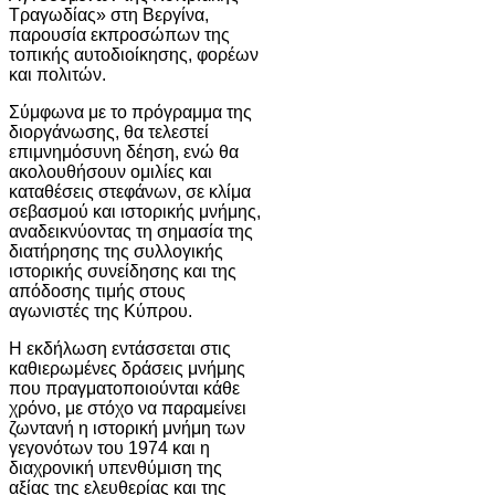
Τραγωδίας» στη
Βεργίνα
,
παρουσία εκπροσώπων της
τοπικής αυτοδιοίκησης, φορέων
και πολιτών.
Σύμφωνα με το πρόγραμμα της
διοργάνωσης, θα τελεστεί
επιμνημόσυνη δέηση, ενώ θα
ακολουθήσουν ομιλίες και
καταθέσεις στεφάνων, σε κλίμα
σεβασμού και ιστορικής μνήμης,
αναδεικνύοντας τη σημασία της
διατήρησης της συλλογικής
ιστορικής συνείδησης και της
απόδοσης τιμής στους
αγωνιστές της Κύπρου.
Η εκδήλωση εντάσσεται στις
καθιερωμένες δράσεις μνήμης
που πραγματοποιούνται κάθε
χρόνο, με στόχο να παραμείνει
ζωντανή η ιστορική μνήμη των
γεγονότων του 1974 και η
διαχρονική υπενθύμιση της
αξίας της ελευθερίας και της