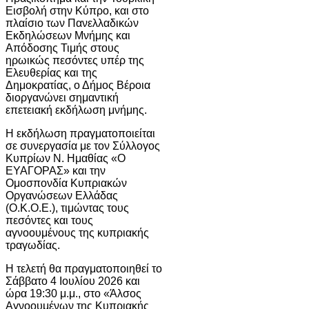
Εισβολή στην Κύπρο, και στο
πλαίσιο των Πανελλαδικών
Εκδηλώσεων Μνήμης και
Απόδοσης Τιμής στους
ηρωικώς πεσόντες υπέρ της
Ελευθερίας και της
Δημοκρατίας, ο Δήμος
Βέροια
διοργανώνει σημαντική
επετειακή εκδήλωση μνήμης.
Η εκδήλωση πραγματοποιείται
σε συνεργασία με τον
Σύλλογος
Κυπρίων Ν. Ημαθίας «Ο
ΕΥΑΓΟΡΑΣ»
και την
Ομοσπονδία Κυπριακών
Οργανώσεων Ελλάδας
(Ο.Κ.Ο.Ε.)
, τιμώντας τους
πεσόντες και τους
αγνοουμένους της κυπριακής
τραγωδίας.
Η τελετή θα πραγματοποιηθεί το
Σάββατο 4 Ιουλίου 2026 και
ώρα 19:30 μ.μ., στο «Άλσος
Αγνοουμένων της Κυπριακής