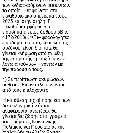
των ενδιαφερόμενων αιτούντων,
το οποίο θα φαίνεται στο
εκκαθαριστικό σημείωμα έτους
2025 και στην στήλη ΄Γ
Εκκαθάριση φόρου για
εισοδήματα εκτός άρθρου 5Β ν.
4172/2013(ΚΦΕ)– φορολογητέο
εισόδημα του υπόχρεου και της
συζύγου, είναι ίδιο, τότε θα
γίνεται κλήρωση από τα μέλη
της επιτροπής, μεταξύ των εν
λόγω αιτούντων – γονέων με
την παρουσία τους.
4) Σε περίπτωση ακυρώσεων,
οι θέσεις θα αναπληρώνονται
από τους επιλαχόντες
Η κατάθεση της αίτησης και των
δικαιολογητικών όπως
αναφέρονται ανωτέρω, θα
γίνεται δια ζώσης στα γραφεία
του Τμήματος Κοινωνικής
Πολιτικής και Προστασίας της
Υγείας Δήμου Αλεξάνδρειας