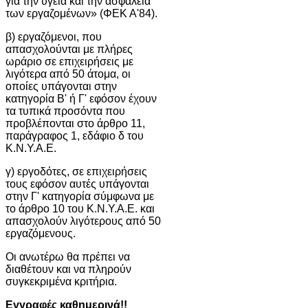
για την υγεία και την ασφάλεια
των εργαζομένων» (ΦΕΚ Α'84).
β) εργαζόμενοι, που
απασχολούνται με πλήρες
ωράριο σε επιχειρήσεις με
λιγότερα από 50 άτομα, οι
οποίες υπάγονται στην
κατηγορία Β' ή Γ' εφόσον έχουν
τα τυπικά προσόντα που
προβλέπονται στο άρθρο 11,
παράγραφος 1, εδάφιο δ του
Κ.Ν.Υ.Α.Ε.
γ) εργοδότες, σε επιχειρήσεις
τους εφόσον αυτές υπάγονται
στην Γ' κατηγορία σύμφωνα με
το άρθρο 10 του Κ.Ν.Υ.Α.Ε. και
απασχολούν λιγότερους από 50
εργαζόμενους.
Οι ανωτέρω θα πρέπει να
διαθέτουν και να πληρούν
συγκεκριμένα κριτήρια.
Εγγραφές καθημερινά!!