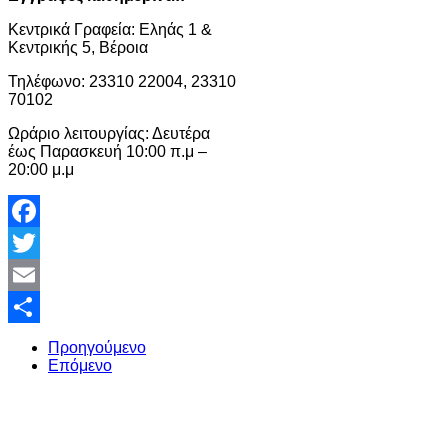
Κεντρικά Γραφεία: Εληάς 1 &
Κεντρικής 5, Βέροια
Τηλέφωνο: 23310 22004, 23310
70102
Ωράριο λειτουργίας: Δευτέρα
έως Παρασκευή 10:00 π.μ –
20:00 μ.μ
Facebook
Twitter
Email
Share
Προηγούμενο
Επόμενο