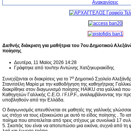
Διεθνής διάκριση για μαθήτρια του 7ου Δημοτικού Αλεξάν
ποίησης
Δευτέρα, 11 Μαϊος 2026 14:28
Γράφτηκε από τον/την
Αντώνης Χατζηκυριακίδης
ο
Συνεχίζονται οι διακρίσεις για το 7
Δημοτικό Σχολείο Αλεξάνδρ
Στανιτσέλη Μαρία με την καθοδήγηση της καθηγήτριας Γαλλι
διακρίθηκε στον διαγωνισμό ποίησης HAIKU στα γαλλικά που
Καθηγητών Γαλλικής C.E.O. / F.I.P.F., αναλαμβάνοντας την π
υποβληθούν από την Ελλάδα.
Ο διαγωνισμός απευθύνεται σε μαθητές της γαλλικής γλώσσας 
ως στόχο να τους εξοικειώσει με αυτό το είδος ποίησης . Το 
ποίημα που αποτελείται από τρεις στίχους με συνολικά 17 συ
5. Σκοπός του είναι να αποτυπώσει μια εικόνα, συχνά από τ
λιτό και έμμεσο τρόπο.