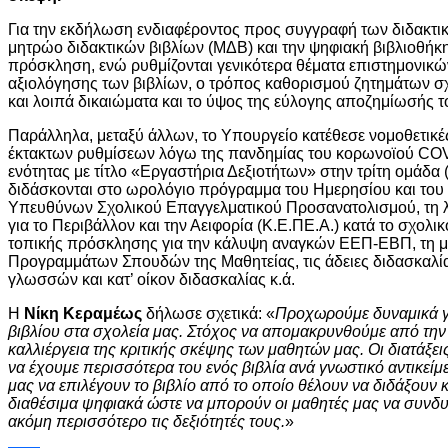
Για την εκδήλωση ενδιαφέροντος προς συγγραφή των διδακτι
μητρώο διδακτικών βιβλίων (ΜΔΒ) και την ψηφιακή βιβλιοθήκη
πρόσκληση, ενώ ρυθμίζονται γενικότερα θέματα επιστημονικώ
αξιολόγησης των βιβλίων, ο τρόπος καθορισμού ζητημάτων σχε
και λοιπά δικαιώματα και το ύψος της εύλογης αποζημίωσής τ
Παράλληλα, μεταξύ άλλων, το Υπουργείο κατέθεσε νομοθετικέ
έκτακτων ρυθμίσεων λόγω της πανδημίας του κορωνοϊού COVID
ενότητας με τίτλο «Εργαστήρια Δεξιοτήτων» στην τρίτη ομάδ
διδάσκονται στο ωρολόγιο πρόγραμμα του Ημερησίου και του
Υπευθύνων Σχολικού Επαγγελματικού Προσανατολισμού, τη λ
για το Περιβάλλον και την Αειφορία (Κ.Ε.ΠΕ.Α.) κατά το σχολι
τοπικής πρόσκλησης για την κάλυψη αναγκών ΕΕΠ-ΕΒΠ, τη μ
Προγραμμάτων Σπουδών της Μαθητείας, τις άδειες διδασκαλία
γλωσσών και κατ’ οίκον διδασκαλίας κ.ά.
Η
Νίκη Κεραμέως
δήλωσε σχετικά: «
Προχωρούμε δυναμικά γ
βιβλίου στα σχολεία μας. Στόχος να απομακρυνθούμε από την
καλλιέργεια της κριτικής σκέψης των μαθητών μας. Οι διατάξε
να έχουμε περισσότερα του ενός βιβλία ανά γνωστικό αντικείμε
μας να επιλέγουν το βιβλίο από το οποίο θέλουν να διδάξουν κα
διαθέσιμα ψηφιακά ώστε να μπορούν οι μαθητές μας να συνδ
ακόμη περισσότερο τις δεξιότητές τους.
»