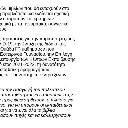
κών βιβλίων που θα ενταχθούν στο
 προβλέπεται να εκδίδεται σχετική
ν επιτροπών και κριτηρίων
τικά με τα πνευματικά, συγγενικά
ους.
ς προτάσεις για την παράταση ισχύος
-19, την ένταξη της διδακτικής
α (Ομάδα Γ΄) μαθημάτων που
 Εσπερινού Γυμνασίου, την Επιλογή
ειτουργία των Κέντρων Εκπαίδευσης
κό έτος 2021-2022, τη δυνατότητα
εταβατική εφαρμογή των
ς σε φροντιστήρια, κέντρα ξένων
ια την εισαγωγή του πολλαπλού
 αποστήθιση και να εστιάσουμε στην
ις προς ψήφιση θέτουν το πλαίσιο για
νο, για να μπορούν οι εκπαιδευτικοί
ι για να είναι όλα τα βιβλία
υάσουν πηγές και να καλλιεργήσουν