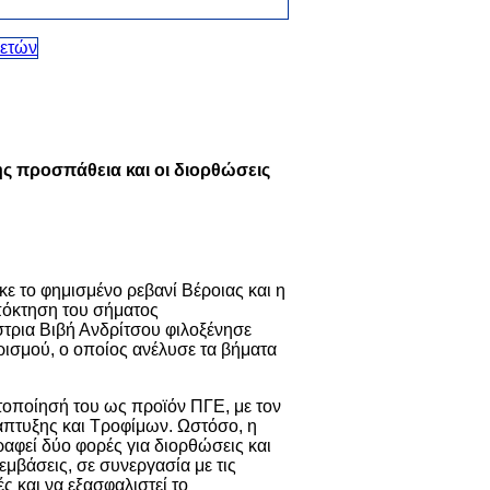
ής προσπάθεια και οι διορθώσεις
ε το φημισμένο ρεβανί Βέροιας και η
απόκτηση του σήματος
στρια
Βιβή Ανδρίτσου
φιλοξένησε
ισμού, ο οποίος ανέλυσε τα βήματα
στοποίησή του ως προϊόν ΠΓΕ, με τον
άπτυξης και Τροφίμων
. Ωστόσο, η
ραφεί δύο φορές για διορθώσεις και
μβάσεις, σε συνεργασία με τις
ς και να εξασφαλιστεί το