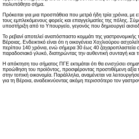
πολυπόθητο σήμα.
Πρόκειται για μια προσπάθεια που μετρά ήδη τρία χρόνια, με 
τους εμπλεκόμενους φορείς και επαγγελματίες της πόλης. Σύμ
υποστήριξη από το Υπουργείο, γεγονός που δημιουργεί αισιοδο
Το ρεβανί αποτελεί αναπόσπαστο κομμάτι της γαστρονομικής τα
Βέροιας. Ενδεικτικό είναι ότι η οικογένεια Χοχλιούρου ασχολε
περίπου 140 χρόνια, ενώ σήμερα 30 έως 40 ζαχαροπλαστεία 
παραδοσιακό γλυκό, διατηρώντας την αυθεντική συνταγή και τ
Η απόκτηση του σήματος ΠΓΕ εκτιμάται ότι θα ενισχύσει σημαν
προώθηση του προϊόντος, προσφέροντας προστιθέμενη αξία τ
στην τοπική οικονομία. Παράλληλα, αναμένεται να λειτουργήσ
για τη Βέροια, αναδεικνύοντας ακόμη περισσότερο τον γαστρο