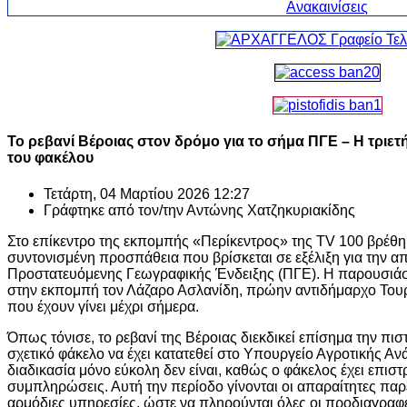
Το ρεβανί Βέροιας στον δρόμο για το σήμα ΠΓΕ – Η τριετ
του φακέλου
Τετάρτη, 04 Μαρτίου 2026 12:27
Γράφτηκε από τον/την
Αντώνης Χατζηκυριακίδης
Στο επίκεντρο της εκπομπής «Περίκεντρος» της
TV 100
βρέθηκ
συντονισμένη προσπάθεια που βρίσκεται σε εξέλιξη για την 
Προστατευόμενης Γεωγραφικής Ένδειξης (ΠΓΕ). Η παρουσιά
στην εκπομπή τον Λάζαρο Ασλανίδη, πρώην αντιδήμαρχο Τουρ
που έχουν γίνει μέχρι σήμερα.
Όπως τόνισε, το ρεβανί της Βέροιας διεκδικεί επίσημα την πι
σχετικό φάκελο να έχει κατατεθεί στο
Υπουργείο Αγροτικής Αν
διαδικασία μόνο εύκολη δεν είναι, καθώς ο φάκελος έχει επιστ
συμπληρώσεις. Αυτή την περίοδο γίνονται οι απαραίτητες παρε
αρμόδιες υπηρεσίες, ώστε να πληρούνται όλες οι προδιαγραφέ