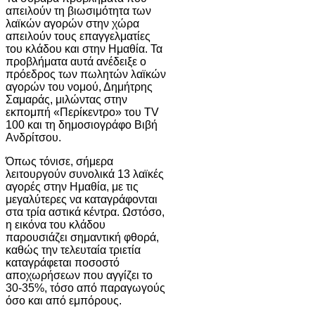
απειλούν τη βιωσιμότητα των
λαϊκών αγορών στην χώρα
απειλούν τους επαγγελματίες
του κλάδου και στην Ημαθία. Τα
προβλήματα αυτά ανέδειξε ο
πρόεδρος των πωλητών λαϊκών
αγορών του νομού, Δημήτρης
Σαμαράς, μιλώντας στην
εκπομπή «Περίκεντρο» του TV
100 και τη δημοσιογράφο Βιβή
Ανδρίτσου.
Όπως τόνισε, σήμερα
λειτουργούν συνολικά 13 λαϊκές
αγορές στην Ημαθία, με τις
μεγαλύτερες να καταγράφονται
στα τρία αστικά κέντρα. Ωστόσο,
η εικόνα του κλάδου
παρουσιάζει σημαντική φθορά,
καθώς την τελευταία τριετία
καταγράφεται ποσοστό
αποχωρήσεων που αγγίζει το
30-35%, τόσο από παραγωγούς
όσο και από εμπόρους.