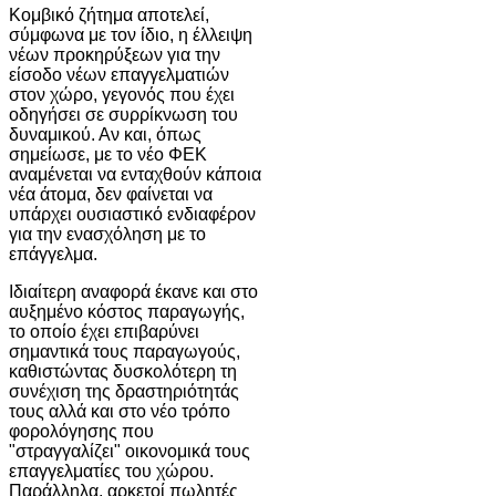
Κομβικό ζήτημα αποτελεί,
σύμφωνα με τον ίδιο, η έλλειψη
νέων προκηρύξεων για την
είσοδο νέων επαγγελματιών
στον χώρο, γεγονός που έχει
οδηγήσει σε συρρίκνωση του
δυναμικού. Αν και, όπως
σημείωσε, με το νέο ΦΕΚ
αναμένεται να ενταχθούν κάποια
νέα άτομα, δεν φαίνεται να
υπάρχει ουσιαστικό ενδιαφέρον
για την ενασχόληση με το
επάγγελμα.
Ιδιαίτερη αναφορά έκανε και στο
αυξημένο κόστος παραγωγής,
το οποίο έχει επιβαρύνει
σημαντικά τους παραγωγούς,
καθιστώντας δυσκολότερη τη
συνέχιση της δραστηριότητάς
τους αλλά και στο νέο τρόπο
φορολόγησης που
"στραγγαλίζει" οικονομικά τους
επαγγελματίες του χώρου.
Παράλληλα, αρκετοί πωλητές