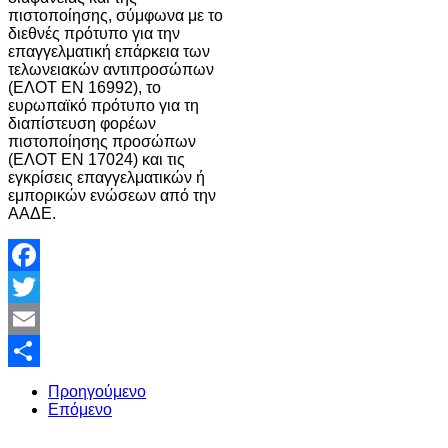
πιστοποίησης, σύμφωνα με το
διεθνές πρότυπο για την
επαγγελματική επάρκεια των
τελωνειακών αντιπροσώπων
(ΕΛΟΤ EN 16992), το
ευρωπαϊκό πρότυπο για τη
διαπίστευση φορέων
πιστοποίησης προσώπων
(ΕΛΟΤ EN 17024) και τις
εγκρίσεις επαγγελματικών ή
εμπορικών ενώσεων από την
ΑΑΔΕ.
Facebook
Twitter
Email
Share
Προηγούμενο
Επόμενο