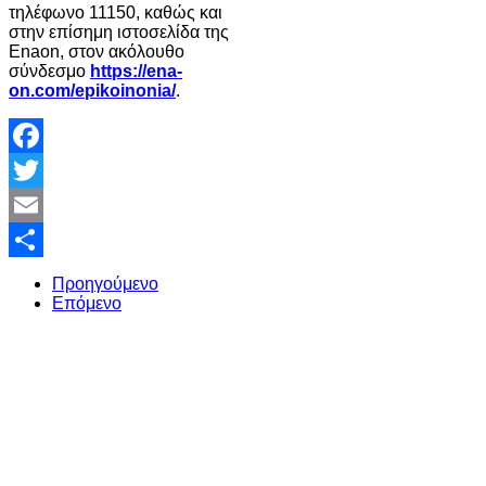
τηλέφωνο 11150, καθώς και
στην επίσημη ιστοσελίδα της
Enaon, στον ακόλουθο
σύνδεσμο
https://ena-
on.com/epikoinonia/
.
Facebook
Twitter
Email
Share
Προηγούμενο
Επόμενο