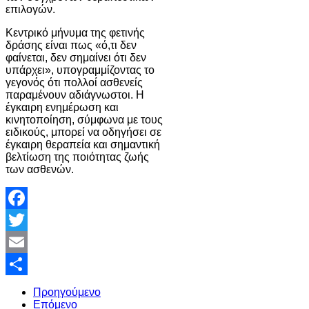
επιλογών.
Κεντρικό μήνυμα της φετινής
δράσης είναι πως «ό,τι δεν
φαίνεται, δεν σημαίνει ότι δεν
υπάρχει», υπογραμμίζοντας το
γεγονός ότι πολλοί ασθενείς
παραμένουν αδιάγνωστοι. Η
έγκαιρη ενημέρωση και
κινητοποίηση, σύμφωνα με τους
ειδικούς, μπορεί να οδηγήσει σε
έγκαιρη θεραπεία και σημαντική
βελτίωση της ποιότητας ζωής
των ασθενών.
Facebook
Twitter
Email
Share
Προηγούμενο
Επόμενο