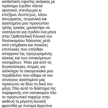
κατάσταση ύψιστης ανάγκης με
πρόσημο σχεδόν πάντα
αρνητικό, στενάχωρο κι
επιζήμιο. Δυστυχώς, λόγω
ατυχήματος, συγγενικό και
αγαπημένο μου προσώπου
τρίτης ηλικίας χρειάστηκε να
νοσηλευτεί για σχεδόν ένα μήνα
στην Ορθοπεδική Κλινική του
Νοσοκομείου Νάουσας μετά
από επέμβαση και ποικίλες
επιπλοκές που επήλθαν
απόρροια της προχωρημένης
ηλικίας και των υποκείμενων
νοσημάτων. Ήταν μία από τις
δυσκολότερες στιγμές για
ολόκληρο το οικογενειακό μου
περιβάλλον που είδαμε εκ του
σύνεγγυς αγαπημένο μας
πρόσωπο να δίνει τη δική του
μάχη. Όλο αυτό το διάστημα της
παραμονής στο νοσοκομείο όλο
το προσωπικό παρείχε στην
ασθενή τη μέγιστη δυνατή
φροντίδα με πνεύμα άγρυπνο