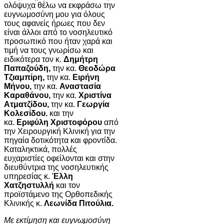
ολόψυχα θέλω να εκφράσω την
ευγνωμοσύνη μου για όλους
τους αφανείς ήρωες που δεν
είναι άλλοι από το νοσηλευτικό
προσωπικό που ήταν χαρά και
τιμή να τους γνωρίσω και
ειδικότερα τον κ.
Δημήτρη
Παπαζούδη,
την κα.
Θεοδώρα
Τζιαμπίρη,
την κα.
Ειρήνη
Μήνου,
την κα.
Αναστασία
Καραθάνου,
την κα.
Χριστίνα
Ατματζίδου,
την κα.
Γεωργία
Κολεσίδου.
και την
κα.
Εριφύλη Χριστοφόρου
από
την Χειρουργική Κλινική για την
πηγαία δοτικότητα και φροντίδα.
Καταληκτικά, πολλές
ευχαριστίες οφείλονται και στην
διευθύντρια της νοσηλευτικής
υπηρεσίας κ.
Έλλη
Χατζηστυλλή
και τον
προϊστάμενο της Ορθοπεδικής
Κλινικής κ.
Λεωνίδα Πιτούλια.
Με εκτίμηση και ευγνωμοσύνη