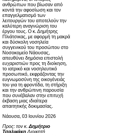
ανθρώπων που βίωσαν από
κοντά την αφοσίωση και τον
επαγγελματισμό των
λειτουργών του αποτελούν την
καλύτερη αναγνώριση του
έργου τους. Ο κ. Δημήτρης
Πλιάτσικας, με αφορμή τη μακρά
και δύσκολη νοσηλεία
συγγενικού του προσώπου στο
Νοσοκομείο Νάουσας,
απευθύνει δημόσια επιστολή
ευχαριστιών προς τη διοίκηση,
το ιατρικό και νοσηλευτικό
προσωπικό, εκφράζοντας την
ευγνωμοσύνη της οικογένειάς
του για τη φροντίδα, τη στήριξη
και την ανθρώπινη παρουσία
που συνέβαλαν στην επιτυχή
έκβαση μιας ιδιαίτερα
απαιτητικής δοκιμασίας.
Νάουσα, 03 Ιουνίου 2026
Προς: τον κ.
Δημήτριο
Τσαλικάκη
Διοικητή