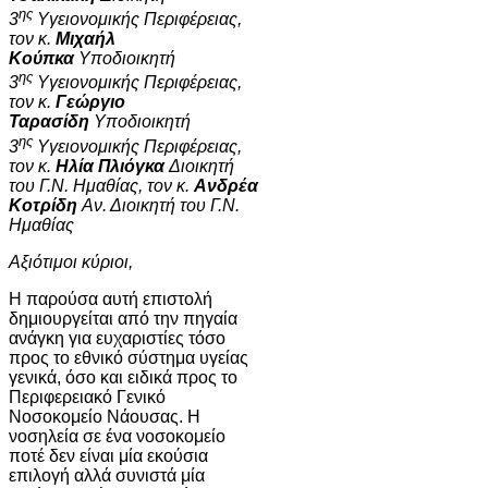
ης
3
Υγειονομικής Περιφέρειας,
τον κ.
Μιχαήλ
Κούπκα
Υποδιοικητή
ης
3
Υγειονομικής Περιφέρειας,
τον κ.
Γεώργιο
Ταρασίδη
Υποδιοικητή
ης
3
Υγειονομικής Περιφέρειας,
τον κ.
Ηλία Πλιόγκα
Διοικητή
του Γ.Ν. Ημαθίας, τον κ.
Ανδρέα
Κοτρίδη
Αν. Διοικητή του Γ.Ν.
Ημαθίας
Αξιότιμοι κύριοι,
Η παρούσα αυτή επιστολή
δημιουργείται από την πηγαία
ανάγκη για ευχαριστίες τόσο
προς το εθνικό σύστημα υγείας
γενικά, όσο και ειδικά προς το
Περιφερειακό Γενικό
Νοσοκομείο Νάουσας. Η
νοσηλεία σε ένα νοσοκομείο
ποτέ δεν είναι μία εκούσια
επιλογή αλλά συνιστά μία