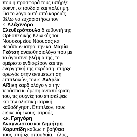
που η προσφορά τους υπήρξε
άοκνη, σπουδαία και πολύτιμη.
Για το λόγο αυτό από καρδιάς
θέλω να ευχαριστήσω τον
κ.
Αλέξανδρο
Ελευθερόπουλο
διευθυντή της
Ορθοπεδικής Κλινικής του
Νοσοκομείου Νάουσας και
θεράπων ιατρό, την κα.
Μαρία
Γκότση
αναισθησιολόγο που με
το άγρυπνο βλέμμα της, το
αμέριστο ενδιαφέρον και την
ενεργητική της ακρόαση υπήρξε
αρωγός στην αντιμετώπιση
επιπλοκών, τον κ.
Ανδρέα
Αϊδίνη
καρδιολόγο για την
τεράστια κι άμεση ανταπόκριση
του, τις συχνές του επισκέψεις
και την ολιστική ιατρική
καθοδήγηση. Επιπλέον, τους
ειδικευόμενους ιατρούς
κ.κ.
Γρηγόρη
Αναγνώστου
και
Δημήτρη
Καρυπίδη
καθώς η βοήθεια
τους υπήρξε σπουδαία. Τέλος,