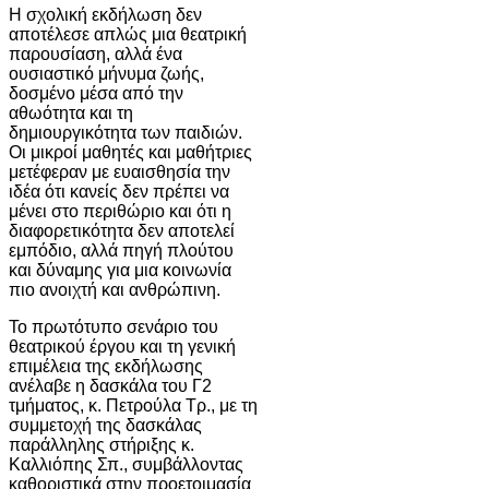
Η σχολική εκδήλωση δεν
αποτέλεσε απλώς μια θεατρική
παρουσίαση, αλλά ένα
ουσιαστικό μήνυμα ζωής,
δοσμένο μέσα από την
αθωότητα και τη
δημιουργικότητα των παιδιών.
Οι μικροί μαθητές και μαθήτριες
μετέφεραν με ευαισθησία την
ιδέα ότι κανείς δεν πρέπει να
μένει στο περιθώριο και ότι η
διαφορετικότητα δεν αποτελεί
εμπόδιο, αλλά πηγή πλούτου
και δύναμης για μια κοινωνία
πιο ανοιχτή και ανθρώπινη.
Το πρωτότυπο σενάριο του
θεατρικού έργου και τη γενική
επιμέλεια της εκδήλωσης
ανέλαβε η δασκάλα του Γ2
τμήματος, κ. Πετρούλα Τρ., με τη
συμμετοχή της δασκάλας
παράλληλης στήριξης κ.
Καλλιόπης Σπ., συμβάλλοντας
καθοριστικά στην προετοιμασία