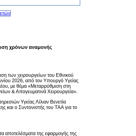
είωση χρόνων αναμονής
ριση των χειρουργείων του Εθνικού
υνίου 2026, από τον Υπουργό Υγείας
λέου
, με θέμα «Μεταρρύθμιση στη
γείων & Απογευματινά Χειρουργεία».
πηρεσιών Υγείας
Λίλιαν Βενετία
κης
και ο Συντονιστής του ΤΑΑ για το
 τα αποτελέσματα της εφαρμογής της