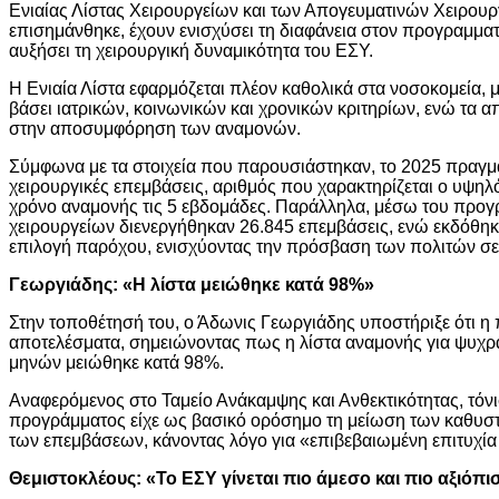
Ενιαίας Λίστας Χειρουργείων και των Απογευματινών Χειρουρ
επισημάνθηκε, έχουν ενισχύσει τη διαφάνεια στον προγραμμα
αυξήσει τη χειρουργική δυναμικότητα του ΕΣΥ.
Η Ενιαία Λίστα εφαρμόζεται πλέον καθολικά στα νοσοκομεία, 
βάσει ιατρικών, κοινωνικών και χρονικών κριτηρίων, ενώ τα 
στην αποσυμφόρηση των αναμονών.
Σύμφωνα με τα στοιχεία που παρουσιάστηκαν, το 2025 πραγ
χειρουργικές επεμβάσεις, αριθμός που χαρακτηρίζεται ο υψηλ
χρόνο αναμονής τις 5 εβδομάδες. Παράλληλα, μέσω του προ
χειρουργείων διενεργήθηκαν 26.845 επεμβάσεις, ενώ εκδόθηκ
επιλογή παρόχου, ενισχύοντας την πρόσβαση των πολιτών σε 
Γεωργιάδης: «Η λίστα μειώθηκε κατά 98%»
Στην τοποθέτησή του, ο
Άδωνις Γεωργιάδης
υποστήριξε ότι η
αποτελέσματα, σημειώνοντας πως η λίστα αναμονής για ψυχρ
μηνών μειώθηκε κατά 98%.
Αναφερόμενος στο Ταμείο Ανάκαμψης και Ανθεκτικότητας, τόνι
προγράμματος είχε ως βασικό ορόσημο τη μείωση των καθυστ
των επεμβάσεων, κάνοντας λόγο για «επιβεβαιωμένη επιτυχία
Θεμιστοκλέους: «Το ΕΣΥ γίνεται πιο άμεσο και πιο αξιόπι