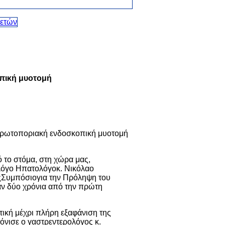
οπική μυοτομή
 πρωτοποριακή ενδοσκοπική μυοτομή
το στόμα, στη χώρα μας,
λόγο Ηπατολόγοκ. Νικόλαο
έςΣυμπόσιογια την Πρόληψη του
ν δύο χρόνια από την πρώτη
ντική μέχρι πλήρη εξαφάνιση της
όνισε ο γαστρεντερολόγος κ.