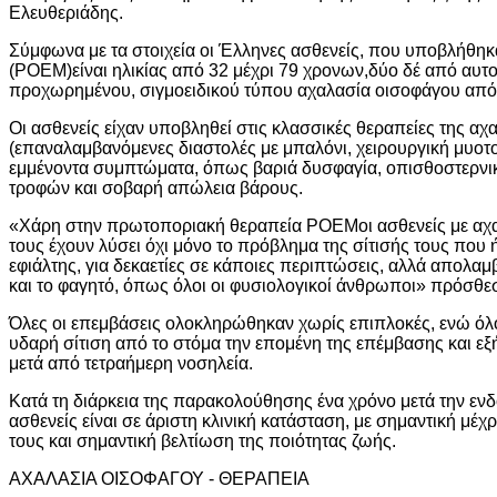
Ελευθεριάδης.
Σύμφωνα με τα στοιχεία οι Έλληνες ασθενείς, που υποβλήθη
(POEM)είναι ηλικίας από 32 μέχρι 79 χρονων,δύο δέ από αυτο
προχωρημένου, σιγμοειδικού τύπου αχαλασία οισοφάγου από 
Οι ασθενείς είχαν υποβληθεί στις κλασσικές θεραπείες της α
(επαναλαμβανόμενες διαστολές με μπαλόνι, χειρουργική μυοτ
εμμένοντα συμπτώματα, όπως βαριά δυσφαγία, οπισθοστερν
τροφών και σοβαρή απώλεια βάρους.
«Χάρη στην πρωτοποριακή θεραπεία POEMοι ασθενείς με αχαλ
τους έχουν λύσει όχι μόνο το πρόβλημα της σίτισής τους που
εφιάλτης, για δεκαετίες σε κάποιες περιπτώσεις, αλλά απολα
και το φαγητό, όπως όλοι οι φυσιολογικοί άνθρωποι» πρόσθεσ
Όλες οι επεμβάσεις ολοκληρώθηκαν χωρίς επιπλοκές, ενώ όλο
υδαρή σίτιση από το στόμα την επομένη της επέμβασης και εξ
μετά από τετραήμερη νοσηλεία.
Κατά τη διάρκεια της παρακολούθησης ένα χρόνο μετά την εν
ασθενείς είναι σε άριστη κλινική κατάσταση, με σημαντική μέ
τους και σημαντική βελτίωση της ποιότητας ζωής.
ΑΧΑΛΑΣΙΑ ΟΙΣΟΦΑΓΟΥ - ΘΕΡΑΠΕΙΑ