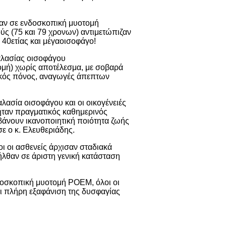
καν σε ενδοσκοπική μυοτομή
ύς (75 και 79 χρονων) αντιμετώπιζαν
40ετίας και μέγαοισοφάγο!
χαλασίας οισοφάγου
ομή) χωρίς αποτέλεσμα, με σοβαρά
ικός πόνος, αναγωγές άπεπτων
ασία οισοφάγου και οι οικογένειές
 ήταν πραγματικός καθημερινός
μβάνουν ικανοποιητική ποιότητα ζωής
ε ο κ. Ελευθεριάδης.
ι οι ασθενείς άρχισαν σταδιακά
ήλθαν σε άριστη γενική κατάσταση
δοσκοπική μυοτομή POEM, όλοι οι
χρι πλήρη εξαφάνιση της δυσφαγίας