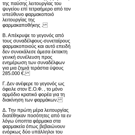
της παύσης λειτουργίας του
ψυγείου επί τετραήμερο από τον
υπεύθυνο φαρμακοποιό
λειτουργίας της
φαρμακαποθήκης .
Β. Απέκρυψε το γεγονός από
τους συναδέλφους-συνεταίρους
φαρμακοποιούς και αυτό επειδή
δεν συνεκάλεσε άμεσα έκτακτη
γενική συνέλευση προς
ενημέρωση των συναδέλφων
για μια ζημιά τεράστια ύψους
285.000 €.
Γ. Δεν ανέφερε το γεγονός ως
όφειλε στον Ε.Ο.Φ. , το μόνο
αρμόδιο κρατικό φορέα για τη
διακίνηση των φαρμάκων.
Δ. Την πρώτη μέρα λειτουργίας
διατέθηκαν ποσότητες από τα εν
λόγω ύποπτα φάρμακα στα
φαρμακεία όπως βεβαιώνουν
ενόρκως δύο υπάλληλοι του