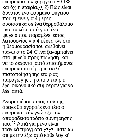
φαρμάκου την χορηγεί ο Ε.Ο.Φ
και όχι η εταιρία. 2) Πώς είναι
δυνατόν ένα φάρμακο ψυγείου
που έμεινε για 4 μέρες
ουσιαστικά σε ένα θερμοθάλαμο
, και το λέω αυτό γιατί ένα
ψυγείο που παραμένει εκτός
λειτουργίας για 4 μέρες κλειστό
η θερμοκρασία του ανεβαίνει
πάνω από 24°C ,να ξαναμπαίνει
στο ψυγείο προς πώληση, και
να το δέχονται αυτό επιστήμονες
φαρμακοποιοί με μια απλή
πιστοποίηση της εταιρίας
παραγωγής , η οποία εταιρία
έχει οικονομικό συμφέρον για να
λέει αυτά.
Αναρωτιέμαι, ποιος πολίτης
άραγε θα αγόραζε ένα τέτοιο
φάρμακο , εάν γνώριζε τον
απαράδεκτο τρόπο συντήρησης
του. Αυτά για μένα είναι
τραγικά πράγματα. Πιστεύω
ότι με την έξω από κάθε λογική