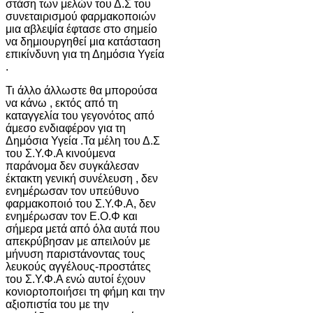
στάση των μελών του Δ.Σ του
συνεταιρισμού φαρμακοποιών
μια αβλεψία έφτασε στο σημείο
να δημιουργηθεί μια κατάσταση
επικίνδυνη για τη Δημόσια Υγεία
.
Τι άλλο άλλωστε θα μπορούσα
να κάνω , εκτός από τη
καταγγελία του γεγονότος από
άμεσο ενδιαφέρον για τη
Δημόσια Υγεία .Τα μέλη του Δ.Σ
του Σ.Υ.Φ.Α κινούμενα
παράνομα δεν συγκάλεσαν
έκτακτη γενική συνέλευση , δεν
ενημέρωσαν τον υπεύθυνο
φαρμακοποιό του Σ.Υ.Φ.Α, δεν
ενημέρωσαν τον Ε.Ο.Φ και
σήμερα μετά από όλα αυτά που
απεκρύβησαν με απειλούν με
μήνυση παριστάνοντας τους
λευκούς αγγέλους-προστάτες
του Σ.Υ.Φ.Α ενώ αυτοί έχουν
κονιορτοποιήσει τη φήμη και την
αξιοπιστία του με την