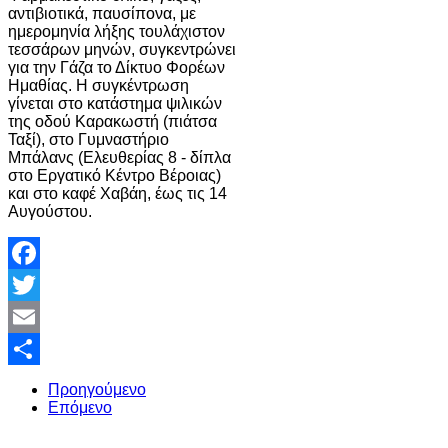
αντιβιοτικά, παυσίπονα, με
ημερομηνία λήξης τουλάχιστον
τεσσάρων μηνών, συγκεντρώνει
για την Γάζα το Δίκτυο Φορέων
Ημαθίας. Η συγκέντρωση
γίνεται στο κατάστημα ψιλικών
της οδού Καρακωστή (πιάτσα
Ταξί), στο Γυμναστήριο
Μπάλανς (Ελευθερίας 8 - δίπλα
στο Εργατικό Κέντρο Βέροιας)
και στο καφέ Χαβάη, έως τις 14
Αυγούστου.
Facebook
Twitter
Email
Share
Προηγούμενο
Επόμενο