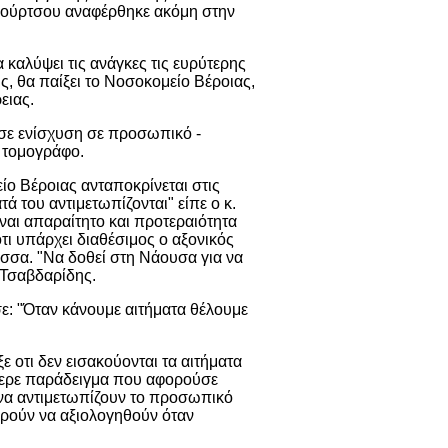
Μπούρτσου αναφέρθηκε ακόμη στην
καλύψει τις ανάγκες τις ευρύτερης
, θα παίξει το Νοσοκομείο Βέροιας,
ειας.
ησε ενίσχυση σε προσωπικό -
ό τομογράφο.
ο Βέροιας ανταποκρίνεται στις
ά του αντιμετωπίζονται" είπε ο κ.
ναι απαραίτητο και προτεραιότητα
τι υπάρχει διαθέσιμος ο αξονικός
σσα. "Να δοθεί στη Νάουσα για να
 Τσαβδαρίδης.
σε: "Όταν κάνουμε αιτήματα θέλουμε
οτι δεν εισακούονται τα αιτήματα
φερε παράδειγμα που αφορούσε
 να αντιμετωπίζουν το προσωπικό
ορούν να αξιολογηθούν όταν