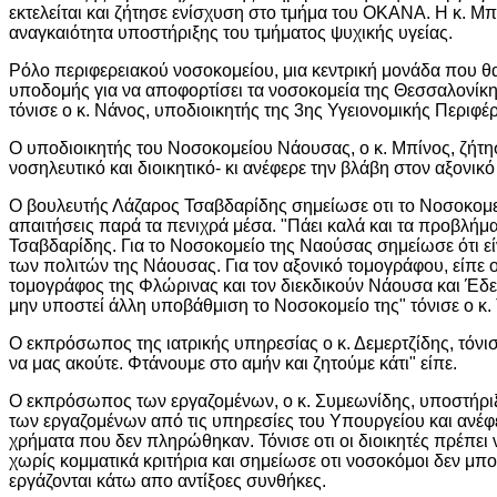
εκτελείται και ζήτησε ενίσχυση στο τμήμα του ΟΚΑΝΑ. Η κ. 
αναγκαιότητα υποστήριξης του τμήματος ψυχικής υγείας.
Ρόλο περιφερειακού νοσοκομείου, μια κεντρική μονάδα που θα 
υποδομής για να αποφορτίσει τα νοσοκομεία της Θεσσαλονίκης
τόνισε ο κ. Νάνος, υποδιοικητής της 3ης Υγειονομικής Περιφέρ
Ο υποδιοικητής του Νοσοκομείου Νάουσας, ο κ. Μπίνος, ζήτ
νοσηλευτικό και διοικητικό- κι ανέφερε την βλάβη στον αξονικ
Ο βουλευτής Λάζαρος Τσαβδαρίδης σημείωσε οτι το Νοσοκομεί
απαιτήσεις παρά τα πενιχρά μέσα. "Πάει καλά και τα προβλήματ
Τσαβδαρίδης. Για το Νοσοκομείο της Ναούσας σημείωσε ότι εί
των πολιτών της Νάουσας. Για τον αξονικό τομογράφου, είπε ο
τομογράφος της Φλώρινας και τον διεκδικούν Νάουσα και Έδε
μην υποστεί άλλη υποβάθμιση το Νοσοκομείο της" τόνισε ο κ.
Ο εκπρόσωπος της ιατρικής υπηρεσίας ο κ. Δεμερτζίδης, τόνι
να μας ακούτε. Φτάνουμε στο αμήν και ζητούμε κάτι" είπε.
Ο εκπρόσωπος των εργαζομένων, ο κ. Συμεωνίδης, υποστήριξε 
των εργαζομένων από τις υπηρεσίες του Υπουργείου και ανέ
χρήματα που δεν πληρώθηκαν. Τόνισε οτι οι διοικητές πρέπει
χωρίς κομματικά κριτήρια και σημείωσε οτι νοσοκόμοι δεν μπ
εργάζονται κάτω απο αντίξοες συνθήκες.