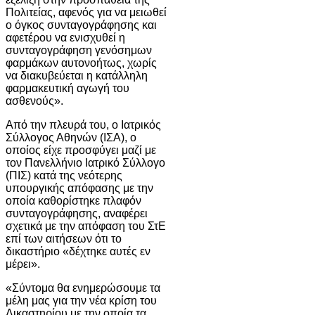
Πολιτείας, αφενός για να μειωθεί
ο όγκος συνταγογράφησης και
αφετέρου να ενισχυθεί η
συνταγογράφηση γενόσημων
φαρμάκων αυτονοήτως, χωρίς
να διακυβεύεται η κατάλληλη
φαρμακευτική αγωγή του
ασθενούς».
Από την πλευρά του, ο Ιατρικός
Σύλλογος Αθηνών (ΙΣΑ), ο
οποίος είχε προσφύγει μαζί με
τον Πανελλήνιο Ιατρικό Σύλλογο
(ΠΙΣ) κατά της νεότερης
υπουργικής απόφασης με την
οποία καθορίστηκε πλαφόν
συνταγογράφησης, αναφέρει
σχετικά με την απόφαση του ΣτΕ
επί των αιτήσεων ότι το
δικαστήριο «δέχτηκε αυτές εν
μέρει».
«Σύντομα θα ενημερώσουμε τα
μέλη μας για την νέα κρίση του
Δικαστηρίου με την οποία τα