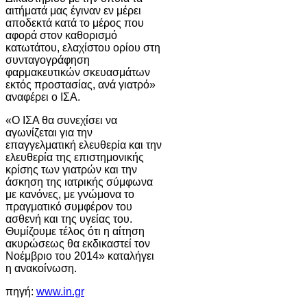
αιτήματά μας έγιναν εν μέρει
αποδεκτά κατά το μέρος που
αφορά στον καθορισμό
κατωτάτου, ελαχίστου ορίου στη
συνταγογράφηση
φαρμακευτικών σκευασμάτων
εκτός προστασίας, ανά γιατρό»
αναφέρει ο ΙΣΑ.
«Ο ΙΣΑ θα συνεχίσει να
αγωνίζεται για την
επαγγελματική ελευθερία και την
ελευθερία της επιστημονικής
κρίσης των γιατρών και την
άσκηση της ιατρικής σύμφωνα
με κανόνες, με γνώμονα το
πραγματικό συμφέρον του
ασθενή και της υγείας του.
Θυμίζουμε τέλος ότι η αίτηση
ακυρώσεως θα εκδικαστεί τον
Νοέμβριο του 2014» καταλήγει
η ανακοίνωση.
πηγή:
www.in.gr