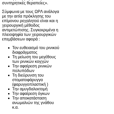
συντηρητικές θεραπείες».
Σύμφωνα με τους ΩΡΛ ανάλογα
με την αιτία πρόκλησης του
επίμονου ροχαλητού είναι και η
χειρουργική μέθοδος
αντιμετώπισης. Συγκεκριμένα η
πλειοψηφία των χειρουργικών
επεμβάσεων αφορά :
Τον ευθειασμό του ρινικού
διαφράγματος
Τη μείωση του μεγέθους
των ρινικών κογχών
Την αφαίρεση ρινικών
πολυπόδων
Τη διεύρυνση του
στοματοφάρυγγα
(φαρυγγοπλαστική )
Την αμυγδαλεκτομή
Την αφαίρεση όγκων
Την αποκατάσταση
ανωμαλιών της γνάθου
κ.α.