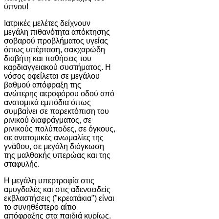
ύπνου!
Ιατρικές μελέτες δείχνουν
μεγάλη πιθανότητα απόκτησης
σοβαρού προβλήματος υγείας
όπως υπέρταση, σακχαρώδη
διαβήτη και παθήσεις του
καρδιαγγειακού συστήματος. Η
νόσος οφείλεται σε μεγάλου
βαθμού απόφραξη της
ανώτερης αεροφόρου οδού από
ανατομικά εμπόδια όπως
συμβαίνει σε παρεκτόπιση του
ρινικού διαφράγματος, σε
ρινικούς πολύποδες, σε όγκους,
σε ανατομικές ανωμαλίες της
γνάθου, σε μεγάλη διόγκωση
της μαλθακής υπερώας και της
σταφυλής.
Η μεγάλη υπερτροφία στις
αμυγδαλές και στις αδενοειδείς
εκβλαστήσεις ("κρεατάκια") είναι
το συνηθέστερο αίτιο
απόφραξης στα παιδιά κυρίως.