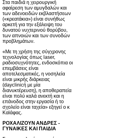
Στα παιδιά η χειρουργική
αφαίρεση των αμυγδαλών και
των αδενοειδών εκβλαστήσεων
(«κρεατάκια») είναι συνήθως
αρκετή για την εξάλειψη του
δυνατού νυχτερινού θορύβου,
των απνοιών και των συνοδών
προβλημάτων.
«Με τη χρήση της σύγχρονης
τεχνολογίας όπως laser,
ραδιοσυχνότητες, ενδοσκόπια οι
επεμβάσεις είναι
αποτελεσματικές, η νοσηλεία
είναι μικρής διάρκειας
(dayclinicή με μία
διανυκτέρευση), η αποθεραπεία
είναι πολύ καλά ανεκτή και η
επάνοδος στην εργασία ή το
σχολείο είναι ταχεία» εξηγεί ο κ
Καϊάφας.
ΡΟΧΑΛΙΖΟΥΝ ΑΝΔΡΕΣ -
ΓΥΝΑΙΚΕΣ ΚΑΙ ΠΑΙΔΙΑ