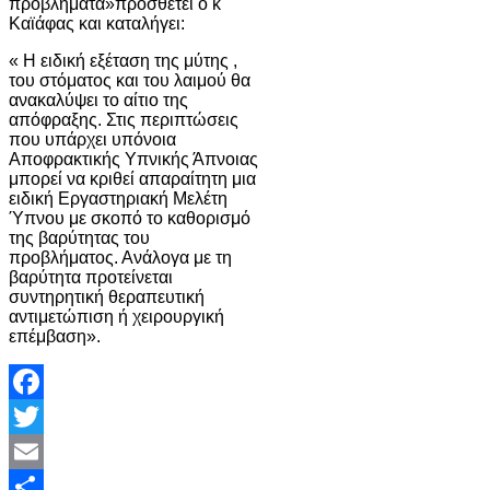
προβλήματα»προσθέτει ο κ
Καϊάφας και καταλήγει:
« Η ειδική εξέταση της μύτης ,
του στόματος και του λαιμού θα
ανακαλύψει το αίτιο της
απόφραξης. Στις περιπτώσεις
που υπάρχει υπόνοια
Αποφρακτικής Υπνικής Άπνοιας
μπορεί να κριθεί απαραίτητη μια
ειδική Εργαστηριακή Μελέτη
Ύπνου με σκοπό το καθορισμό
της βαρύτητας του
προβλήματος. Ανάλογα με τη
βαρύτητα προτείνεται
συντηρητική θεραπευτική
αντιμετώπιση ή χειρουργική
επέμβαση».
Facebook
Twitter
Email