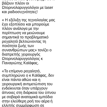
βάζουν πλέον οι
Ωτορινολαρυγγολόγοι με laser
και ραδιοσυχνότητες!
« Η εξέλιξη της τεχνολογίας μας
έχει εξοπλίσει και μπορούμε
πλέον ανάλογα με την
περίπτωση να μειώνουμε
σημαντικά το προβληματικό
ροχαλητό βελτιώνοντας τη
ποιότητα ζωής των
συνανθρώπων μας» τονίζει ο
διαπρεπής χειρουργός
Ωτορινολαρυγγολόγος κ
Παναγιώτης Καϊάφας.
«Το επίμονο ροχαλητό,
συμπληρώνει ο κ Καϊάφας, δεν
είναι πάντα αθώο και η
χειρουργική αντιμετώπιση του
ενδείκνυται όταν υπάρχουν
άπνοιες στη διάρκεια του ύπνου
με σοβαρά ανατομικά εμπόδια
στην ελεύθερη ροή του αέρα ή
ελλιπής συμμόρφωση σε