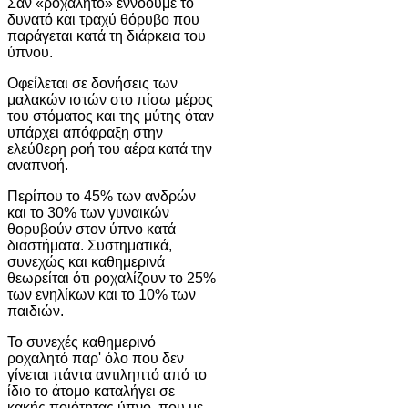
Σαν «ροχαλητό» εννοούμε το
δυνατό και τραχύ θόρυβο που
παράγεται κατά τη διάρκεια του
ύπνου.
Οφείλεται σε δονήσεις των
μαλακών ιστών στο πίσω μέρος
του στόματος και της μύτης όταν
υπάρχει απόφραξη στην
ελεύθερη ροή του αέρα κατά την
αναπνοή.
Περίπου το 45% των ανδρών
και το 30% των γυναικών
θορυβούν στον ύπνο κατά
διαστήματα. Συστηματικά,
συνεχώς και καθημερινά
θεωρείται ότι ροχαλίζουν το 25%
των ενηλίκων και το 10% των
παιδιών.
Το συνεχές καθημερινό
ροχαλητό παρ' όλο που δεν
γίνεται πάντα αντιληπτό από το
ίδιο το άτομο καταλήγει σε
κακής ποιότητας ύπνο, που με