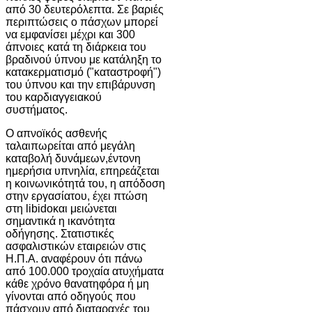
από 30 δευτερόλεπτα. Σε βαριές
περιπτώσεις ο πάσχων μπορεί
να εμφανίσει μέχρι και 300
άπνοιες κατά τη διάρκεια του
βραδινού ύπνου με κατάληξη το
κατακερματισμό ("καταστροφή")
του ύπνου και την επιβάρυνση
του καρδιαγγειακού
συστήματος.
Ο απνοϊκός ασθενής
ταλαιπωρείται από μεγάλη
καταβολή δυνάμεων,έντονη
ημερήσια υπνηλία, επηρεάζεται
η κοινωνικότητά του, η απόδοση
στην εργασίατου, έχει πτώση
στη libidoκαι μειώνεται
σημαντικά η ικανότητα
οδήγησης. Στατιστικές
ασφαλιστικών εταιρειών στις
Η.Π.Α. αναφέρουν ότι πάνω
από 100.000 τροχαία ατυχήματα
κάθε χρόνο θανατηφόρα ή μη
γίνονται από οδηγούς που
πάσχουν από διαταραχές του