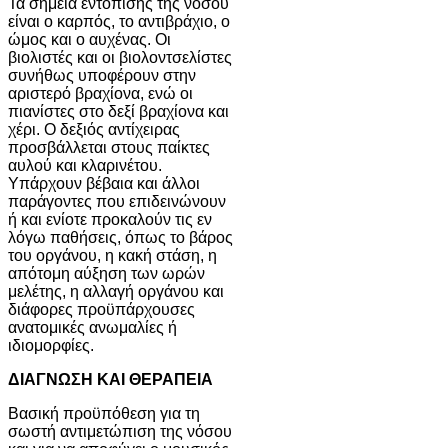
Τα σημεία εντόπισης της νόσου
είναι o καρπός, τo αντιβράχιο, o
ώμος και o αυχένας. Oι
βιολιστές και οι βιολοντσελίστες
συνήθως υποφέρουν στην
αριστερό βραχίονα, ενώ οι
πιανίστες στο δεξί βραχίονα και
χέρι. O δεξιός αντίχειρας
προσβάλλεται στους παίκτες
αυλού και κλαρινέτου.
Υπάρχουν βέβαια και άλλοι
παράγοντες που επιδεινώνουν
ή και ενίoτε προκαλούν τις εν
λόγω παθήσεις, όπως το βάρος
του οργάνου, η κακή στάση, η
απότομη αύξηση των ωρών
μελέτης, η αλλαγή οργάνου και
διάφορες προϋπάρχουσες
ανατομικές ανωμαλίες ή
ιδιομορφίες.
ΔΙΑΓΝΩΣΗ ΚΑΙ ΘΕΡΑΠΕΙΑ
Βασική προϋπόθεση για τη
σωστή αντιμετώπιση της νόσου