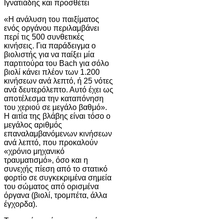
Ιγνατιάδης και προσθέτει
«Η ανάλυση του παιξίματος
ενός οργάνου περιλαμβάνει
περί τις 500 συνθετικές
κινήσεις. Για παράδειγμα ο
βιολιστής για να παίξει μία
παρτιτούρα του Bach για σόλο
βιολί κάνει πλέον των 1.200
κινήσεων ανά λεπτό, ή 25 νότες
ανά δευτερόλεπτο. Αυτό έχει ως
αποτέλεσμα την καταπόνηση
του χεριού σε μεγάλο βαθμό».
Η αιτία της βλάβης είναι τόσo o
μεγάλος αριθμός
επαναλαμβανόμενων κινήσεων
ανά λεπτό, που προκαλούν
«χρόνιο μηχανικό
τραυματισμό», όσο και η
συνεχής πίεση από το στατικό
φορτίο σε συγκεκριμένα σημεία
του σώματος από ορισμένα
όργανα (βιολί, τρομπέτα, άλλα
έγχορδα).