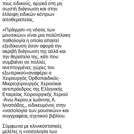
τους ειδικούς, αρχικά στη μη
σωστή διάγνωση και στην
έλλειψη ειδικών κέντρων
αποθεραπείας.
«Πράγματι «η νόσος των
μουσικών» είναι μια πολύπλοκη
παθολογία η οποία απαιτεί
εξειδίκευση όσον αφορά την
ακριβή διάγνωση της αλλά και
την θεραπεία της, κάτι που
συμβαίνει σε πολλές
ανεπτυγμένες χώρες του
εξωτερικού»αναφέρει ο
Χειρουργός Ορθοπαιδικός-
Μικροχειρουργός Χεριούκαι
αντιπρόεδρος της Ελληνικής
Εταιρείας Χειρουργικής Χεριού
-Άνω Άκρου,κ Ιωάννης Α.
Ιγνατιάδης,, ειδικευμένος στην
«νοσολογία των μουσικών» και
συγγραφέας σχετικού βιβλίου.
Σύμφωνα με κλινικοστατικές
μελέτες η «νοσολογία των