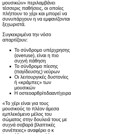
μουσικών» περιλαμβάνει
τέσσερις παθήσεις, οι οποίες
πλήττουν το χέρι και μπορεί να
συνυπάρχουν η να εμφανίζονται
ξεχωριστά.
Συγκεκριμένα την νόσο
απαρτίζουν:
To σύνδρoμo υπέρχρησης
(overuse), είναι η πιο
συχνή πάθηση
Το σύνδρoμo πίεσης
(παγίδευσης) νεύρων
Οι λειτουργικές δυστονίες
ή «κράμπες» των
μουσικών
Η οστεοαρθρίτιδααντίχειρα
«Το χέρι είναι για τους
μουσικούς το πλέον άμεσα
εμπλεκόμενo μέλος του
σώματος στην δουλειά τους με
συχνά σοβαρά βλαπτικές
συνέπειες» αναφέρει ο κ